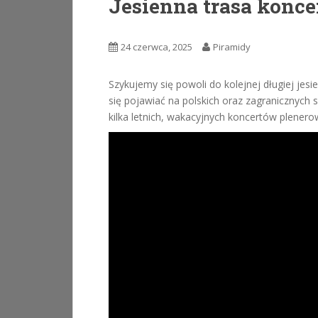
Jesienna trasa konce
24 czerwca, 2025
Piramidy
Szykujemy się powoli do kolejnej długiej jes
się pojawiać na polskich oraz zagranicznyc
kilka letnich, wakacyjnych koncertów plener