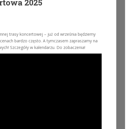
rtowa 2025
iennej trasy koncertowej – już od września będziemy
h scenach bardzo często. A tymczasem zapraszamy na
owych! Szczegóły w kalendarzu. Do zobaczenia!