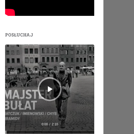
POSŁUCHAJ
Odtwarzacz
plików
dźwiękowych
0:00
/
2:10