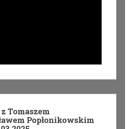
e z Tomaszem
sławem Popłonikowskim
.03.2025