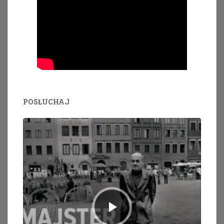
POSŁUCHAJ
Odtwarzacz
plików
dźwiękowych