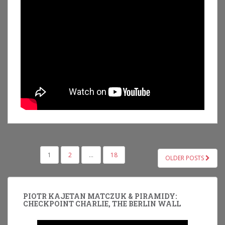
NAWIGACJA
1
2
…
18
OLDER POSTS
PO
WPISACH
PIOTR KAJETAN MATCZUK & PIRAMIDY:
CHECKPOINT CHARLIE, THE BERLIN WALL