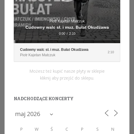
Piotr Kajetan Matczuk
Cudowny walc sł. i muz. Bułat Okudżawa
0:00
/
2:10
Cudowny walc sł. i muz. Bułat Okudżawa
2:10
Piotr Kajetan Matczuk
Możesz też kupić nasze płyty w sklepie
kliknij aby przejść do sklepu.
NADCHODZĄCE KONCERTY
P
W
Ś
C
P
S
N