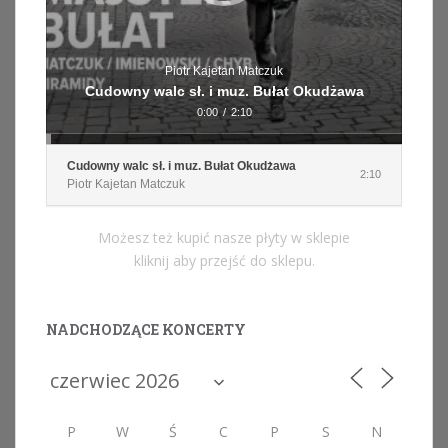
Piotr Kajetan Matczuk
Cudowny walc sł. i muz. Bułat Okudżawa
0:00
/
2:10
Cudowny walc sł. i muz. Bułat Okudżawa
2:10
Piotr Kajetan Matczuk
Możesz też kupić nasze płyty w sklepie
kliknij aby przejść do sklepu.
NADCHODZĄCE KONCERTY
P
W
Ś
C
P
S
N