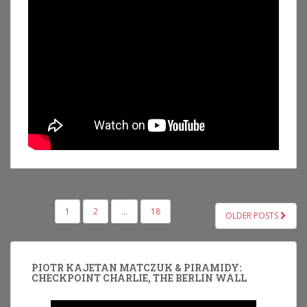
NAWIGACJA
1
2
…
18
OLDER POSTS
PO
WPISACH
PIOTR KAJETAN MATCZUK & PIRAMIDY:
CHECKPOINT CHARLIE, THE BERLIN WALL