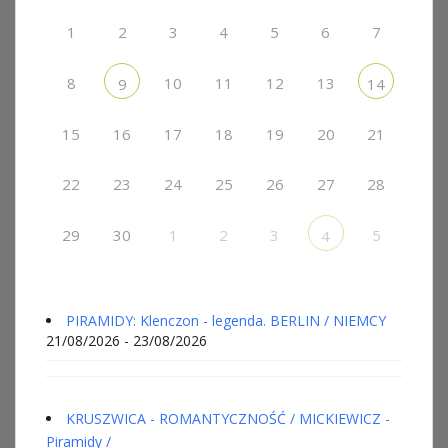
1
2
3
4
5
6
7
8
10
11
12
13
9
14
15
16
17
18
19
20
21
22
23
24
25
26
27
28
29
30
1
2
3
5
4
PIRAMIDY: Klenczon - legenda. BERLIN / NIEMCY
21/08/2026 - 23/08/2026
KRUSZWICA - ROMANTYCZNOŚĆ / MICKIEWICZ -
Piramidy /