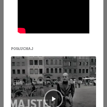
POSŁUCHAJ
Odtwarzacz
plików
dźwiękowych