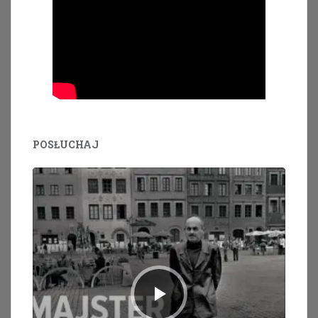
POSŁUCHAJ
Odtwarzacz
plików
dźwiękowych