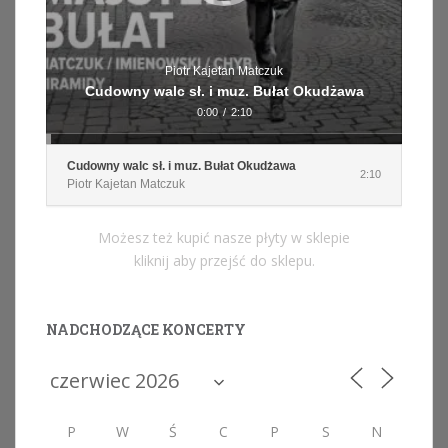
Piotr Kajetan Matczuk
Cudowny walc sł. i muz. Bułat Okudżawa
0:00
/
2:10
Cudowny walc sł. i muz. Bułat Okudżawa
2:10
Piotr Kajetan Matczuk
Możesz też kupić nasze płyty w sklepie
kliknij aby przejść do sklepu.
NADCHODZĄCE KONCERTY
P
W
Ś
C
P
S
N