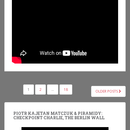
NAWIGACJA
1
2
…
18
OLDER POSTS
PO
WPISACH
PIOTR KAJETAN MATCZUK & PIRAMIDY:
CHECKPOINT CHARLIE, THE BERLIN WALL