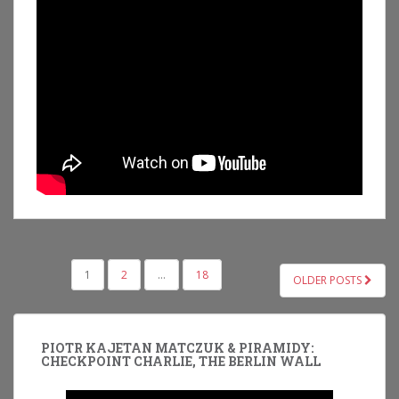
NAWIGACJA
1
2
…
18
OLDER POSTS
PO
WPISACH
PIOTR KAJETAN MATCZUK & PIRAMIDY:
CHECKPOINT CHARLIE, THE BERLIN WALL