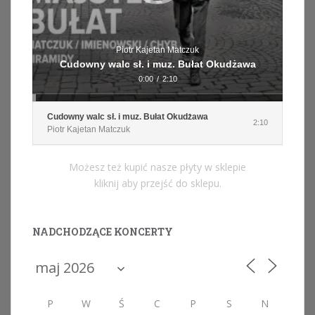
Piotr Kajetan Matczuk
Cudowny walc sł. i muz. Bułat Okudżawa
0:00
/
2:10
Cudowny walc sł. i muz. Bułat Okudżawa
2:10
Piotr Kajetan Matczuk
Możesz też kupić nasze płyty w sklepie
kliknij aby przejść do sklepu.
NADCHODZĄCE KONCERTY
P
W
Ś
C
P
S
N