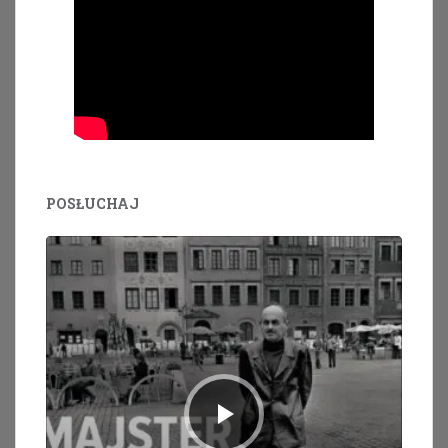
POSŁUCHAJ
Odtwarzacz
plików
dźwiękowych