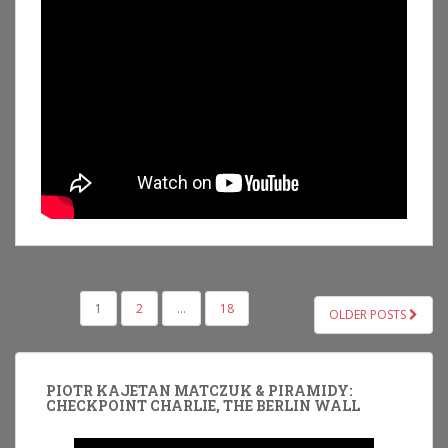
NAWIGACJA
1
2
…
18
OLDER POSTS
PO
WPISACH
PIOTR KAJETAN MATCZUK & PIRAMIDY:
CHECKPOINT CHARLIE, THE BERLIN WALL