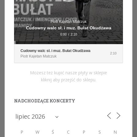
Piotr Kajetan Matczuk
Cudowny walc sł. i muz. Bułat Okudżawa
0:00
/
2:10
Cudowny walc sł. i muz. Bułat Okudżawa
2:10
Piotr Kajetan Matczuk
Możesz też kupić nasze płyty w sklepie
kliknij aby przejść do sklepu.
NADCHODZĄCE KONCERTY
P
W
Ś
C
P
S
N