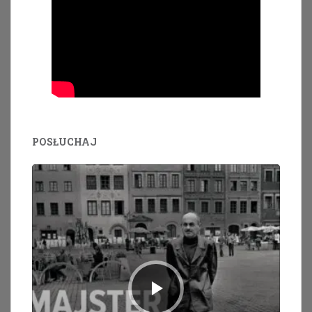
POSŁUCHAJ
Odtwarzacz
plików
dźwiękowych