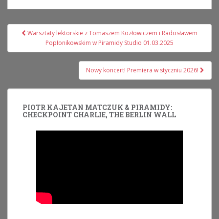
Nawigacja
Warsztaty lektorskie z Tomaszem Kozłowiczem i Radosławem
wpisu
Popłonikowskim w Piramidy Studio 01.03.2025
Nowy koncert! Premiera w styczniu 2026!
PIOTR KAJETAN MATCZUK & PIRAMIDY:
CHECKPOINT CHARLIE, THE BERLIN WALL