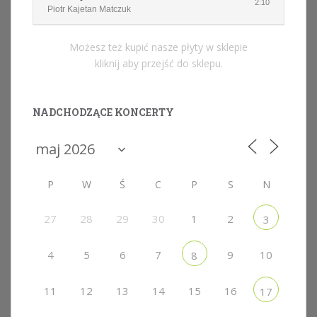
2:10
Piotr Kajetan Matczuk
Możesz też kupić nasze płyty w sklepie
kliknij aby przejść do sklepu.
NADCHODZĄCE KONCERTY
P
W
Ś
C
P
S
N
27
28
29
30
1
2
3
4
5
6
7
9
10
8
11
12
13
14
15
16
17