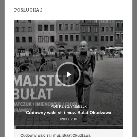
POSŁUCHAJ
Odtwarzacz
plików
dźwiękowych
Piotr Kajetan Matczuk
Cudowny walc sł. i muz. Bułat Okudżawa
0:00
/
2:10
Cudowny walc sł. i muz. Bułat Okudżawa