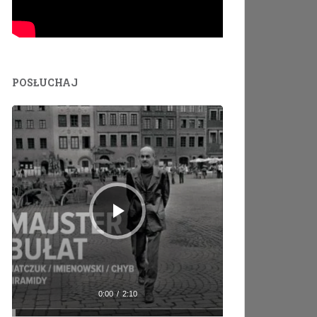
POSŁUCHAJ
Odtwarzacz
plików
dźwiękowych
0:00
/
2:10