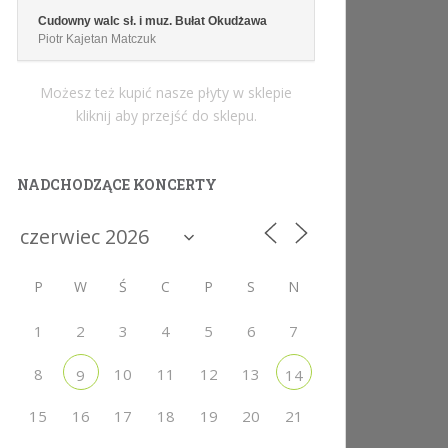
Cudowny walc sł. i muz. Bułat Okudżawa
Piotr Kajetan Matczuk
Możesz też kupić nasze płyty w sklepie
kliknij aby przejść do sklepu.
NADCHODZĄCE KONCERTY
P
W
Ś
C
P
S
N
1
2
3
4
5
6
7
8
10
11
12
13
9
14
15
16
17
18
19
20
21