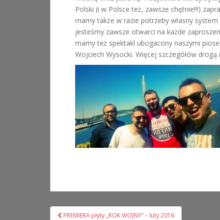
Polski (i w Polsce też, zawsze chętnie!!!) z
mamy także w razie potrzeby własny system 
jesteśmy zawsze otwarci na każde zaproszeni
mamy też spektakl ubogacony naszymi piosen
Wojciech Wysocki. Więcej szczegółów drogą
Nawigacja
PREMIERA płyty „ROK WOJNY” – luty 2016