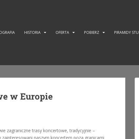
OGRAFIA
HISTORIA
OFERTA
POBIERZ
PIRAMIDY ST
we w Europie
ie zagraniczne trasy koncertowe, tradycyjnie –
liby zainteresowani naszym koncertem poza granicami