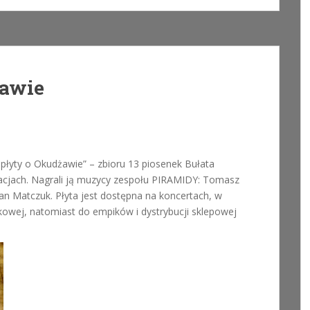
żawie
 płyty o Okudżawie” – zbioru 13 piosenek Bułata
acjach. Nagrali ją muzycy zespołu PIRAMIDY: Tomasz
tan Matczuk. Płyta jest dostępna na koncertach, w
łkowej, natomiast do empików i dystrybucji sklepowej