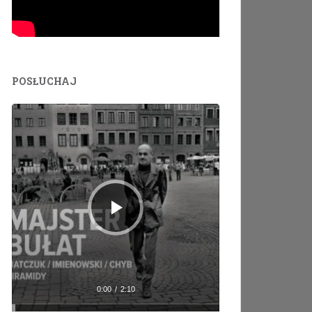
POSŁUCHAJ
Odtwarzacz
plików
dźwiękowych
0:00
/
2:10