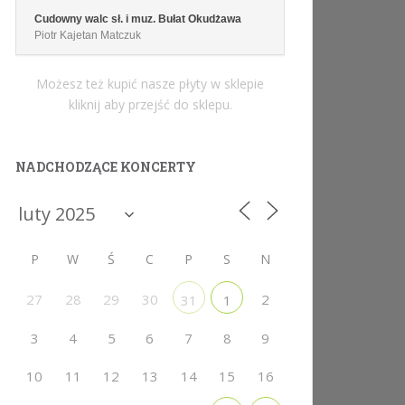
Cudowny walc sł. i muz. Bułat Okudżawa
Piotr Kajetan Matczuk
Możesz też kupić nasze płyty w sklepie
kliknij aby przejść do sklepu.
NADCHODZĄCE KONCERTY
P
W
Ś
C
P
S
N
27
28
29
30
2
31
1
3
4
5
6
7
8
9
10
11
12
13
14
15
16