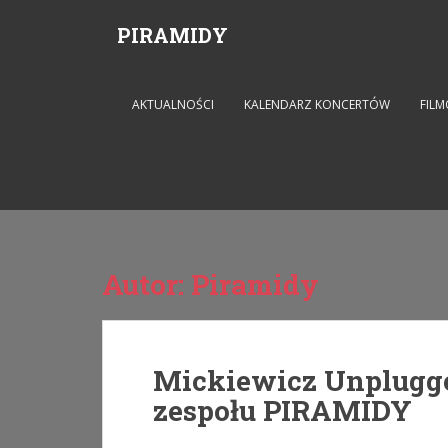
S
PIRAMIDY
k
i
p
t
AKTUALNOŚCI
KALENDARZ KONCERTÓW
FILM
o
m
a
i
n
c
o
Autor:
Piramidy
n
t
e
n
Mickiewicz Unplugg
t
zespołu PIRAMIDY