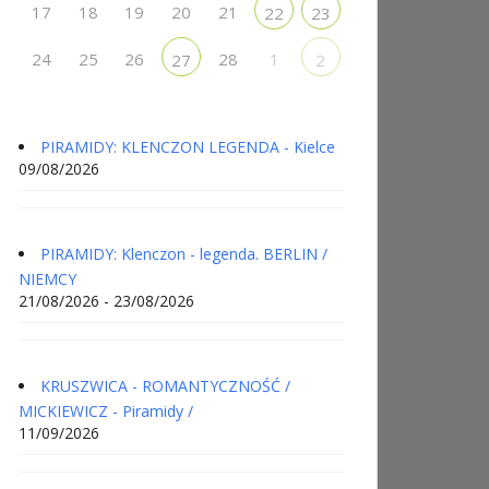
17
18
19
20
21
22
23
24
25
26
28
1
27
2
PIRAMIDY: KLENCZON LEGENDA - Kielce
09/08/2026
PIRAMIDY: Klenczon - legenda. BERLIN /
NIEMCY
21/08/2026 - 23/08/2026
KRUSZWICA - ROMANTYCZNOŚĆ /
MICKIEWICZ - Piramidy /
11/09/2026