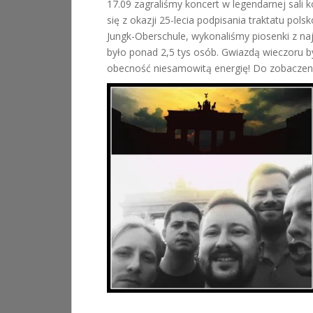
17.09 zagraliśmy koncert w legendarnej sali 
się z okazji 25-lecia podpisania traktatu pol
Jungk-Oberschule, wykonaliśmy piosenki z naj
było ponad 2,5 tys osób. Gwiazdą wieczoru b
obecność niesamowitą energię! Do zobaczenia