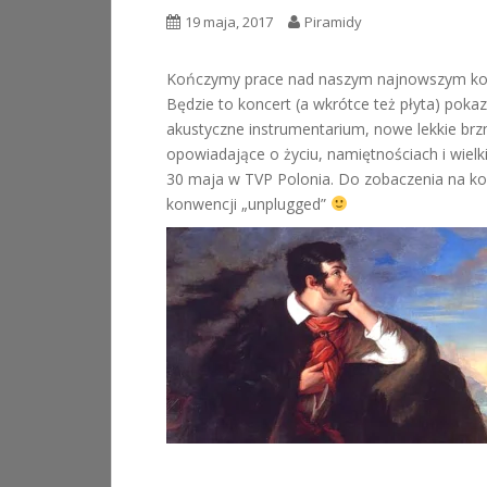
19 maja, 2017
Piramidy
Kończymy prace nad naszym najnowszym konc
Będzie to koncert (a wkrótce też płyta) pok
akustyczne instrumentarium, nowe lekkie brzm
opowiadające o życiu, namiętnościach i wielk
30 maja w TVP Polonia. Do zobaczenia na kon
konwencji „unplugged”