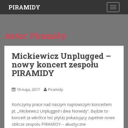
S
PIRAMIDY
TOGGLE
k
i
p
t
Autor:
Piramidy
o
m
a
Mickiewicz Unplugged –
i
nowy koncert zespołu
n
c
PIRAMIDY
o
n
t
19 maja, 2017
Piramidy
e
n
Kończymy prace nad naszym najnowszym koncertem
t
pt. „Mickiewicz Unplugged i dwa Norwidy”. Będzie to
koncert (a wkrótce też płyta) pokazujący zupełnie nowe
oblicze zespołu PIRAMIDY – akustyczne