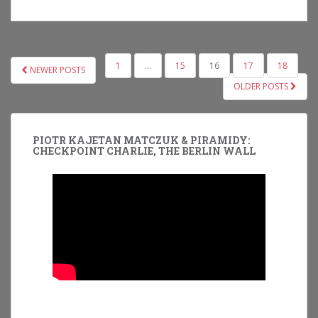
NAWIGACJA
1
…
15
16
17
18
NEWER POSTS
PO
OLDER POSTS
WPISACH
PIOTR KAJETAN MATCZUK & PIRAMIDY:
CHECKPOINT CHARLIE, THE BERLIN WALL