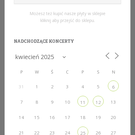
Możesz też kupić nasze płyty w sklepie
kliknij aby przejść do sklepu.
NADCHODZĄCE KONCERTY
P
W
Ś
C
P
S
N
31
1
2
3
4
5
6
7
8
9
10
13
11
12
14
15
16
17
18
19
20
21
22
23
24
26
27
25