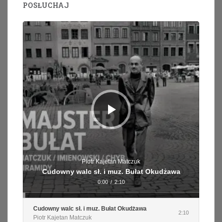
POSŁUCHAJ
Odtwarzacz
plików
dźwiękowych
Piotr Kajetan Matczuk
Cudowny walc sł. i muz. Bułat Okudżawa
0:00
/
2:10
Cudowny walc sł. i muz. Bułat Okudżawa
2:10
Piotr Kajetan Matczuk