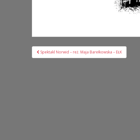
Nawigacja
Spektakl Norwid – reż. Maja Barełkowska – EŁK
wpisu