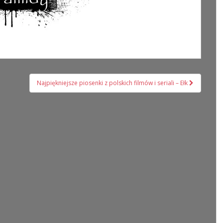
Najpiękniejsze piosenki z polskich filmów i seriali – Ełk