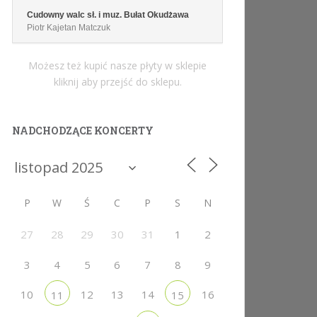
Cudowny walc sł. i muz. Bułat Okudżawa
Piotr Kajetan Matczuk
Możesz też kupić nasze płyty w sklepie
kliknij aby przejść do sklepu.
NADCHODZĄCE KONCERTY
P
W
Ś
C
P
S
N
27
28
29
30
31
1
2
3
4
5
6
7
8
9
10
12
13
14
16
11
15