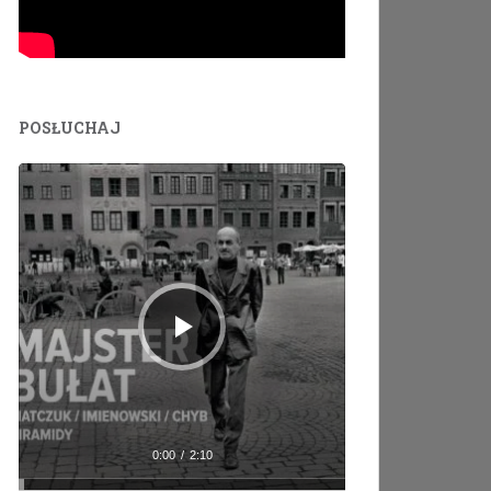
POSŁUCHAJ
Odtwarzacz
plików
dźwiękowych
0:00
/
2:10