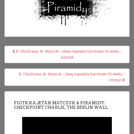
Nawigacja
B. Okudżawa, W. Wysocki – dwaj najwięksi bardowie XX wieku –
wpisu
Gdańsk
B. Okudżawa, W. Wysocki – dwaj najwięksi bardowie XX wieku –
Olsztyn
PIOTR KAJETAN MATCZUK & PIRAMIDY:
CHECKPOINT CHARLIE, THE BERLIN WALL