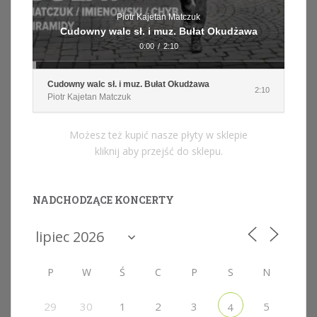
Piotr Kajetan Matczuk
Cudowny walc sł. i muz. Bułat Okudżawa
0:00
/
2:10
Cudowny walc sł. i muz. Bułat Okudżawa
2:10
Piotr Kajetan Matczuk
Możesz też kupić nasze płyty w sklepie
kliknij aby przejść do sklepu.
NADCHODZĄCE KONCERTY
P
W
Ś
C
P
S
N
29
30
1
2
3
5
4