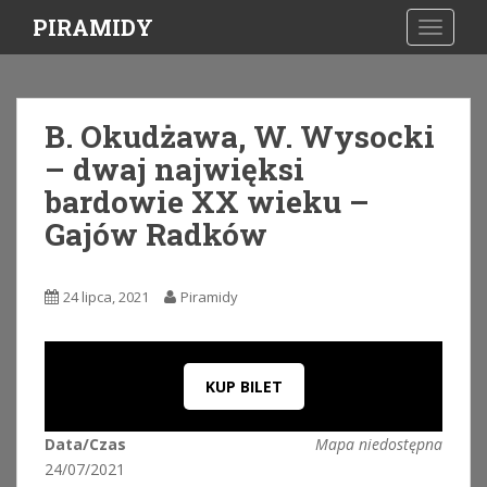
S
PIRAMIDY
TOGGLE
k
i
p
t
B. Okudżawa, W. Wysocki
o
– dwaj najwięksi
m
a
bardowie XX wieku –
i
Gajów Radków
n
c
o
24 lipca, 2021
Piramidy
n
t
e
n
KUP BILET
t
Data/Czas
Mapa niedostępna
24/07/2021