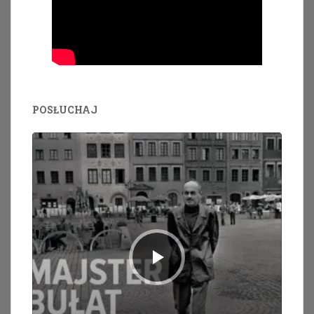
POSŁUCHAJ
Odtwarzacz
plików
dźwiękowych