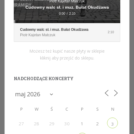
Piotr Kajetan Matczuk
Cudowny walc sł. i muz. Bułat Okudżawa
0:00
/
2:10
Cudowny walc sł. i muz. Bułat Okudżawa
2:10
Piotr Kajetan Matczuk
Możesz też kupić nasze płyty w sklepie
kliknij aby przejść do sklepu.
NADCHODZĄCE KONCERTY
P
W
Ś
C
P
S
N
27
28
29
30
1
2
3