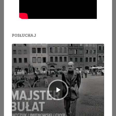
POSŁUCHAJ
Odtwarzacz
plików
dźwiękowych