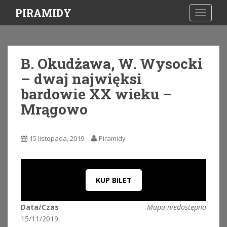
S
PIRAMIDY
TOGGLE
k
i
p
t
B. Okudżawa, W. Wysocki
o
– dwaj najwięksi
m
a
bardowie XX wieku –
i
Mrągowo
n
c
o
15 listopada, 2019
Piramidy
n
t
e
n
KUP BILET
t
Data/Czas
Mapa niedostępna
15/11/2019