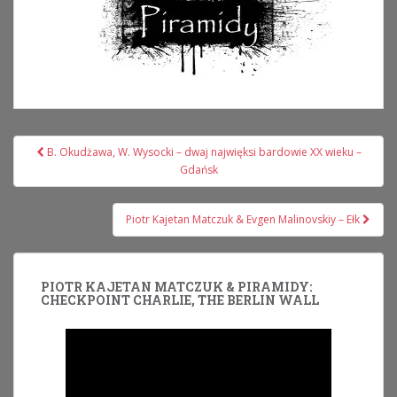
Nawigacja
B. Okudżawa, W. Wysocki – dwaj najwięksi bardowie XX wieku –
wpisu
Gdańsk
Piotr Kajetan Matczuk & Evgen Malinovskiy – Ełk
PIOTR KAJETAN MATCZUK & PIRAMIDY:
CHECKPOINT CHARLIE, THE BERLIN WALL