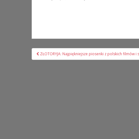
Nawigacja
ZŁOTORYJA: Najpiękniejsze piosenki z polskich filmów i s
wpisu