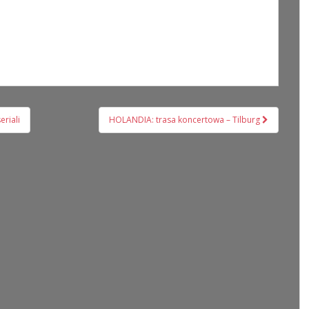
eriali
HOLANDIA: trasa koncertowa – Tilburg