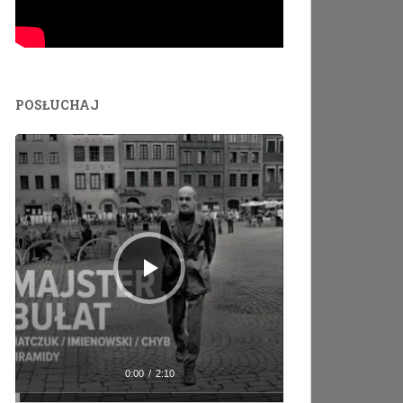
POSŁUCHAJ
Odtwarzacz
plików
dźwiękowych
0:00
/
2:10