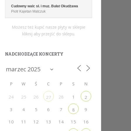
Cudowny walc sł. i muz. Bułat Okudżawa
Piotr Kajetan Matczuk
Możesz też kupić nasze płyty w sklepie
kliknij aby przejść do sklepu.
NADCHODZĄCE KONCERTY
P
W
Ś
C
P
S
N
24
25
26
28
1
27
2
3
4
5
6
7
9
8
10
11
12
13
14
15
16