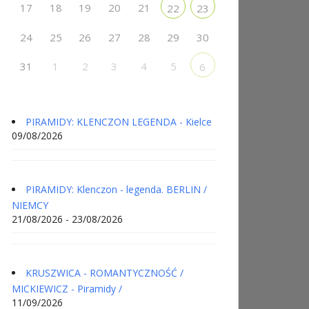
17
18
19
20
21
22
23
24
25
26
27
28
29
30
31
1
2
3
4
5
6
PIRAMIDY: KLENCZON LEGENDA - Kielce
09/08/2026
PIRAMIDY: Klenczon - legenda. BERLIN /
NIEMCY
21/08/2026 - 23/08/2026
KRUSZWICA - ROMANTYCZNOŚĆ /
MICKIEWICZ - Piramidy /
11/09/2026