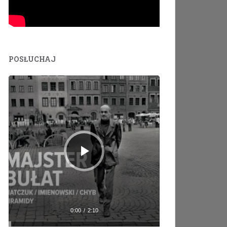
POSŁUCHAJ
Odtwarzacz
plików
dźwiękowych
0:00
/
2:10