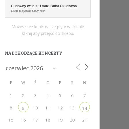
Cudowny walc sł. i muz. Bułat Okudżawa
Piotr Kajetan Matczuk
Możesz też kupić nasze płyty w sklepie
kliknij aby przejść do sklepu.
NADCHODZĄCE KONCERTY
P
W
Ś
C
P
S
N
1
2
3
4
5
6
7
8
10
11
12
13
9
14
15
16
17
18
19
20
21