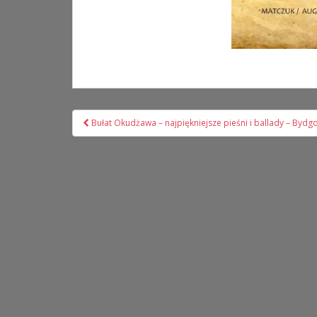
Nawigacja
Bułat Okudżawa – najpiękniejsze pieśni i ballady – Bydg
wpisu