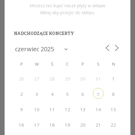
Możesz też kupić nasze płyty w sklepie
kliknij aby przejść do sklepu.
NADCHODZĄCE KONCERTY
P
W
Ś
C
P
S
N
26
27
28
29
30
31
1
2
3
4
5
6
8
7
9
10
11
12
13
14
15
16
17
18
19
20
21
22