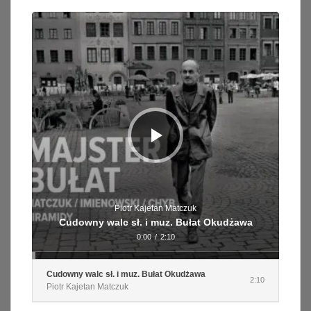
Odtwarzacz
plików
dźwiękowych
Piotr Kajetan Matczuk
Cudowny walc sł. i muz. Bułat Okudżawa
0:00
/
2:10
Cudowny walc sł. i muz. Bułat Okudżawa
2:10
Piotr Kajetan Matczuk