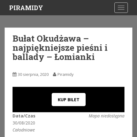
S
PIRAMIDY
TOGGLE
k
i
p
t
Bułat Okudżawa –
o
najpiękniejsze pieśni i
m
a
ballady – Łomianki
i
n
c
30 sierpnia, 2020
Piramidy
o
n
t
KUP BILET
e
n
t
Data/Czas
Mapa niedostępna
30/08/2020
Całodniowe