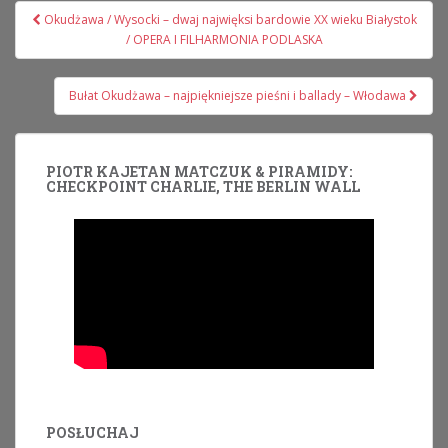
Nawigacja
Okudżawa / Wysocki – dwaj najwięksi bardowie XX wieku Białystok
wpisu
/ OPERA I FILHARMONIA PODLASKA
Bułat Okudżawa – najpiękniejsze pieśni i ballady – Włodawa
PIOTR KAJETAN MATCZUK & PIRAMIDY:
CHECKPOINT CHARLIE, THE BERLIN WALL
POSŁUCHAJ