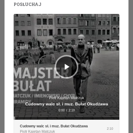
POSŁUCHAJ
Odtwarzacz
plików
dźwiękowych
Piotr Kajetan Matczuk
Cudowny walc sł. i muz. Bułat Okudżawa
0:00
/
2:10
Cudowny walc sł. i muz. Bułat Okudżawa
2:10
Piotr Kajetan Matczuk