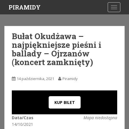
S
PIRAMIDY
TOGGLE
k
i
p
t
Bułat Okudżawa –
o
najpiękniejsze pieśni i
m
a
ballady – Ojrzanów
i
(koncert zamknięty)
n
c
o
14 października, 2021
Piramidy
n
t
e
n
KUP BILET
t
Data/Czas
Mapa niedostępna
14/10/2021