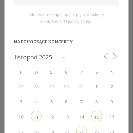
Możesz też kupić nasze płyty w sklepie
kliknij aby przejść do sklepu.
NADCHODZĄCE KONCERTY
P
W
Ś
C
P
S
N
27
28
29
30
31
1
2
3
4
5
6
7
8
9
10
12
13
14
16
11
15
17
18
19
20
22
23
21