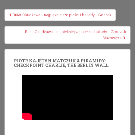
Nawigacja
Bułat Okudżawa – najpiękniejsze pieśni i ballady – Gdańsk
wpisu
Bułat Okudżawa – najpiękniejsze pieśni i ballady – Grodzisk
Mazowiecki
PIOTR KAJETAN MATCZUK & PIRAMIDY:
CHECKPOINT CHARLIE, THE BERLIN WALL