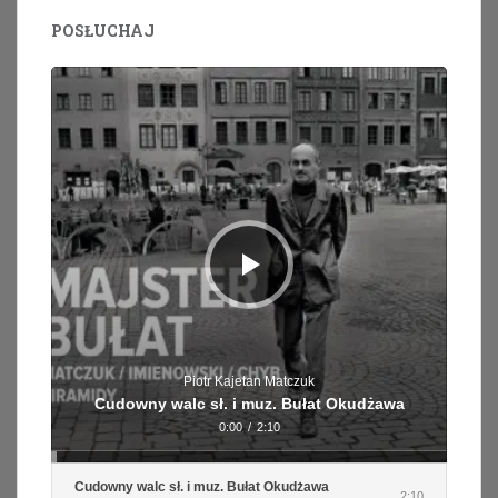
POSŁUCHAJ
Odtwarzacz
plików
dźwiękowych
Piotr Kajetan Matczuk
Cudowny walc sł. i muz. Bułat Okudżawa
0:00
/
2:10
Cudowny walc sł. i muz. Bułat Okudżawa
2:10