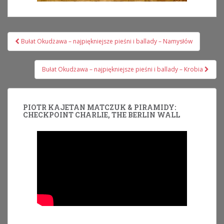
Nawigacja
Bułat Okudżawa – najpiękniejsze pieśni i ballady – Namysłów
wpisu
Bułat Okudżawa – najpiękniejsze pieśni i ballady – Krobia
PIOTR KAJETAN MATCZUK & PIRAMIDY:
CHECKPOINT CHARLIE, THE BERLIN WALL