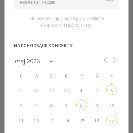
Piotr Kajetan Matczuk
Możesz też kupić nasze płyty w sklepie
kliknij aby przejść do sklepu.
NADCHODZĄCE KONCERTY
P
W
Ś
C
P
S
N
27
28
29
30
1
2
3
4
5
6
7
9
10
8
11
12
13
14
15
16
17