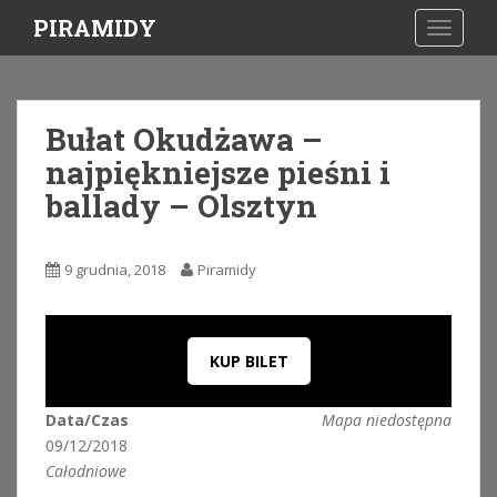
S
PIRAMIDY
TOGGLE
k
i
p
t
Bułat Okudżawa –
o
najpiękniejsze pieśni i
m
a
ballady – Olsztyn
i
n
c
9 grudnia, 2018
Piramidy
o
n
t
KUP BILET
e
n
t
Data/Czas
Mapa niedostępna
09/12/2018
Całodniowe