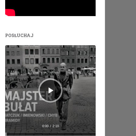
POSŁUCHAJ
Odtwarzacz
plików
dźwiękowych
0:00
/
2:10