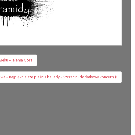
ieku – Jelenia Góra
wa – najpiękniejsze pieśni i ballady – Szczecin (dodatkowy koncert)