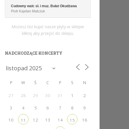
Cudowny walc sł. i muz. Bułat Okudżawa
Piotr Kajetan Matczuk
Możesz też kupić nasze płyty w sklepie
kliknij aby przejść do sklepu.
NADCHODZĄCE KONCERTY
P
W
Ś
C
P
S
N
27
28
29
30
31
1
2
3
4
5
6
7
8
9
10
12
13
14
16
11
15