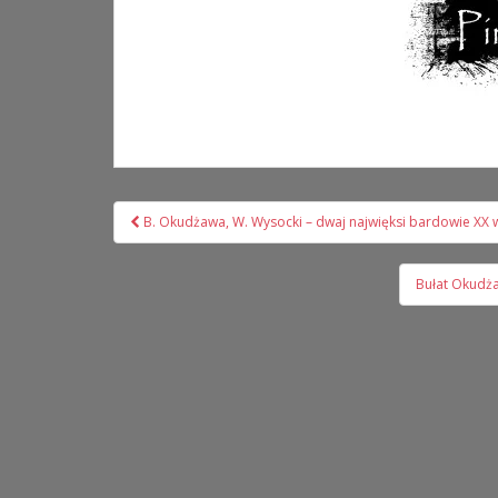
Nawigacja
B. Okudżawa, W. Wysocki – dwaj najwięksi bardowie XX w
wpisu
Bułat Okudża