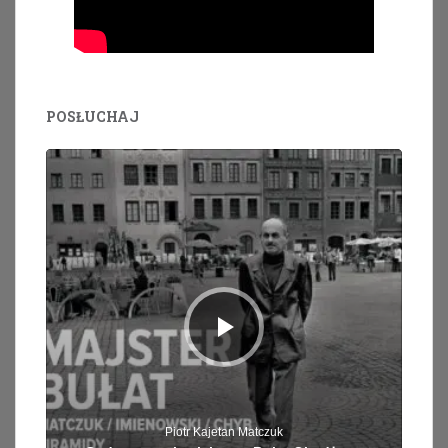
POSŁUCHAJ
Odtwarzacz
plików
dźwiękowych
Piotr Kajetan Matczuk