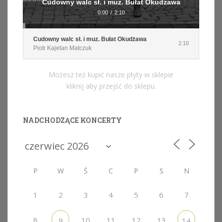
Cudowny walc sł. i muz. Bułat Okudżawa
0:00
/
2:10
Cudowny walc sł. i muz. Bułat Okudżawa
2:10
Piotr Kajetan Matczuk
Możesz też kupić nasze płyty w sklepie
kliknij aby przejść do sklepu.
NADCHODZĄCE KONCERTY
P
W
Ś
C
P
S
N
1
2
3
4
5
6
7
8
10
11
12
13
9
14