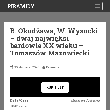
S
PIRAMIDY
TOGGLE
k
i
p
t
B. Okudżawa, W. Wysocki
o
– dwaj najwięksi
m
a
bardowie XX wieku –
i
Tomaszów Mazowiecki
n
c
o
30 stycznia, 2020
Piramidy
n
t
e
n
KUP BILET
t
Data/Czas
Mapa niedostępna
30/01/2020