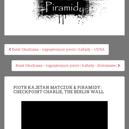
Nawigacja
Bułat Okudżawa – najpiękniejsze pieśni i ballady – USTKA
wpisu
Bułat Okudżawa – najpiękniejsze pieśni i ballady – Bolesławiec
PIOTR KAJETAN MATCZUK & PIRAMIDY:
CHECKPOINT CHARLIE, THE BERLIN WALL