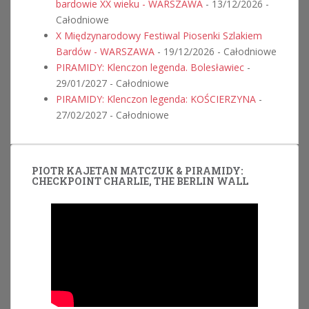
bardowie XX wieku - WARSZAWA
- 13/12/2026 -
Całodniowe
X Międzynarodowy Festiwal Piosenki Szlakiem
Bardów - WARSZAWA
- 19/12/2026 - Całodniowe
PIRAMIDY: Klenczon legenda. Bolesławiec
-
29/01/2027 - Całodniowe
PIRAMIDY: Klenczon legenda: KOŚCIERZYNA
-
27/02/2027 - Całodniowe
PIOTR KAJETAN MATCZUK & PIRAMIDY:
CHECKPOINT CHARLIE, THE BERLIN WALL