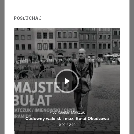
POSŁUCHAJ
Odtwarzacz
plików
dźwiękowych
Piotr Kajetan Matczuk
Cudowny walc sł. i muz. Bułat Okudżawa
0:00
/
2:10