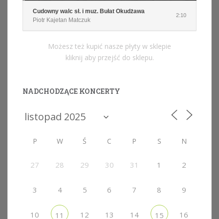
Cudowny walc sł. i muz. Bułat Okudżawa
2:10
Piotr Kajetan Matczuk
Możesz też kupić nasze płyty w sklepie
kliknij aby przejść do sklepu.
NADCHODZĄCE KONCERTY
P
W
Ś
C
P
S
N
27
28
29
30
31
1
2
3
4
5
6
7
8
9
10
12
13
14
16
11
15