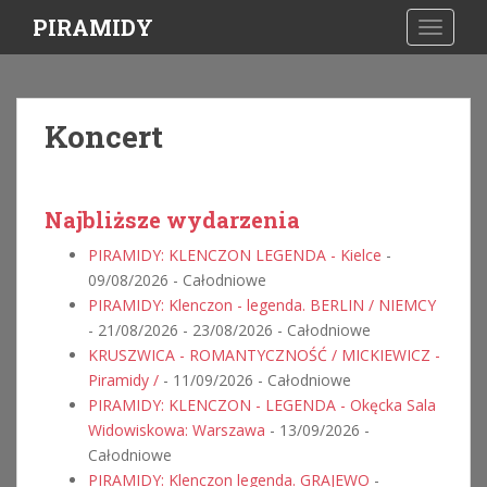
S
PIRAMIDY
TOGGLE
k
i
p
t
Koncert
o
m
a
i
Najbliższe wydarzenia
n
PIRAMIDY: KLENCZON LEGENDA - Kielce
-
c
09/08/2026 - Całodniowe
o
PIRAMIDY: Klenczon - legenda. BERLIN / NIEMCY
n
- 21/08/2026 - 23/08/2026 - Całodniowe
t
KRUSZWICA - ROMANTYCZNOŚĆ / MICKIEWICZ -
e
Piramidy /
- 11/09/2026 - Całodniowe
n
PIRAMIDY: KLENCZON - LEGENDA - Okęcka Sala
t
Widowiskowa: Warszawa
- 13/09/2026 -
Całodniowe
PIRAMIDY: Klenczon legenda. GRAJEWO
-