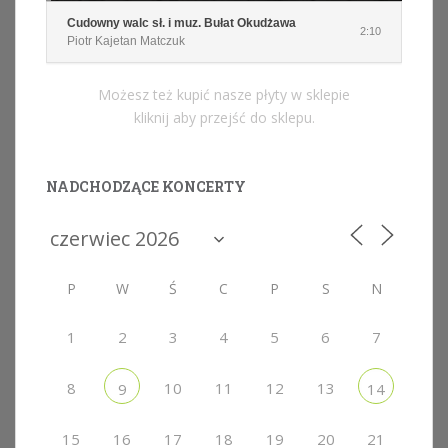
Cudowny walc sł. i muz. Bułat Okudżawa
2:10
Piotr Kajetan Matczuk
Możesz też kupić nasze płyty w sklepie
kliknij aby przejść do sklepu.
NADCHODZĄCE KONCERTY
P
W
Ś
C
P
S
N
1
2
3
4
5
6
7
8
10
11
12
13
9
14
15
16
17
18
19
20
21