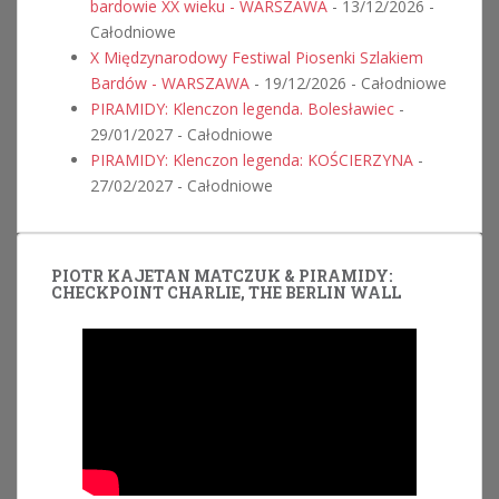
bardowie XX wieku - WARSZAWA
- 13/12/2026 -
Całodniowe
X Międzynarodowy Festiwal Piosenki Szlakiem
Bardów - WARSZAWA
- 19/12/2026 - Całodniowe
PIRAMIDY: Klenczon legenda. Bolesławiec
-
29/01/2027 - Całodniowe
PIRAMIDY: Klenczon legenda: KOŚCIERZYNA
-
27/02/2027 - Całodniowe
PIOTR KAJETAN MATCZUK & PIRAMIDY:
CHECKPOINT CHARLIE, THE BERLIN WALL