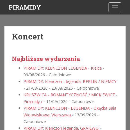
S
PIRAMIDY
TOGGLE
k
i
p
t
Koncert
o
m
a
i
Najbliższe wydarzenia
n
PIRAMIDY: KLENCZON LEGENDA - Kielce
-
c
09/08/2026 - Całodniowe
o
PIRAMIDY: Klenczon - legenda. BERLIN / NIEMCY
n
- 21/08/2026 - 23/08/2026 - Całodniowe
t
KRUSZWICA - ROMANTYCZNOŚĆ / MICKIEWICZ -
e
Piramidy /
- 11/09/2026 - Całodniowe
n
PIRAMIDY: KLENCZON - LEGENDA - Okęcka Sala
t
Widowiskowa: Warszawa
- 13/09/2026 -
Całodniowe
PIRAMIDY: Klenczon legenda. GRAJEWO
-