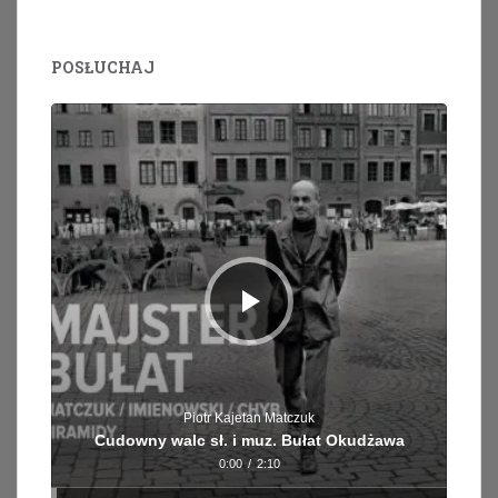
POSŁUCHAJ
Odtwarzacz
plików
dźwiękowych
Piotr Kajetan Matczuk
Cudowny walc sł. i muz. Bułat Okudżawa
0:00
/
2:10