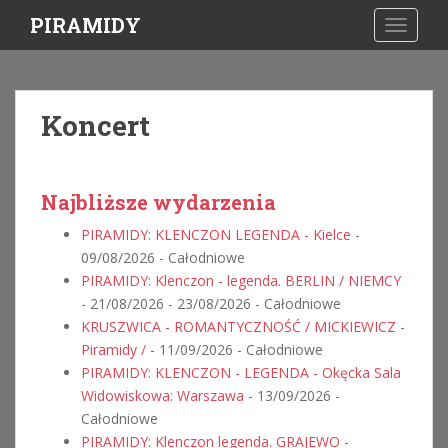
S
PIRAMIDY
TOGGLE
k
i
p
t
Koncert
o
m
a
i
Najbliższe wydarzenia
n
PIRAMIDY: KLENCZON LEGENDA - Kielce
-
c
09/08/2026 - Całodniowe
o
PIRAMIDY: Klenczon - legenda. BERLIN / NIEMCY
n
- 21/08/2026 - 23/08/2026 - Całodniowe
t
KRUSZWICA - ROMANTYCZNOŚĆ / MICKIEWICZ -
e
Piramidy /
- 11/09/2026 - Całodniowe
n
PIRAMIDY: KLENCZON - LEGENDA - Okęcka Sala
t
Widowiskowa: Warszawa
- 13/09/2026 -
Całodniowe
PIRAMIDY: Klenczon legenda. GRAJEWO
-