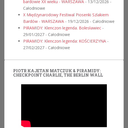
bardowie XX wieku - WARSZAWA
- 13/12/2026 -
Całodniowe
X Międzynarodowy Festiwal Piosenki Szlakiem
Bardów - WARSZAWA
- 19/12/2026 - Całodniowe
PIRAMIDY: Klenczon legenda. Bolesławiec
-
29/01/2027 - Całodniowe
PIRAMIDY: Klenczon legenda: KOŚCIERZYNA
-
27/02/2027 - Całodniowe
PIOTR KAJETAN MATCZUK & PIRAMIDY:
CHECKPOINT CHARLIE, THE BERLIN WALL