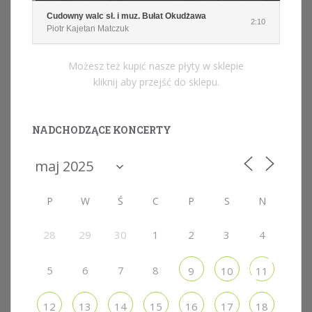
Cudowny walc sł. i muz. Bułat Okudżawa
2:10
Piotr Kajetan Matczuk
Możesz też kupić nasze płyty w sklepie
kliknij aby przejść do sklepu.
NADCHODZĄCE KONCERTY
P
W
Ś
C
P
S
N
28
29
30
1
2
3
4
5
6
7
8
9
10
11
12
13
14
15
16
17
18