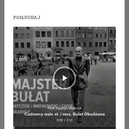
POSŁUCHAJ
Odtwarzacz
plików
dźwiękowych
Piotr Kajetan Matczuk
Cudowny walc sł. i muz. Bułat Okudżawa
0:00
/
2:10