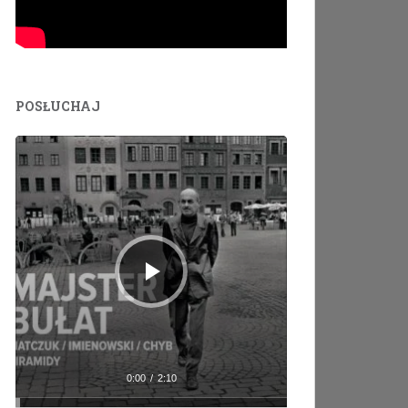
POSŁUCHAJ
Odtwarzacz
plików
dźwiękowych
0:00
/
2:10