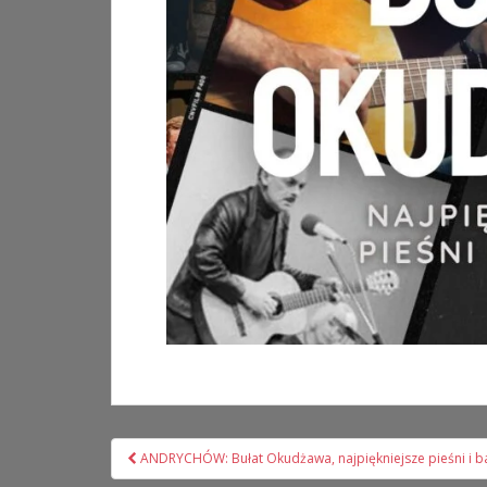
Nawigacja
ANDRYCHÓW: Bułat Okudżawa, najpiękniejsze pieśni i b
wpisu