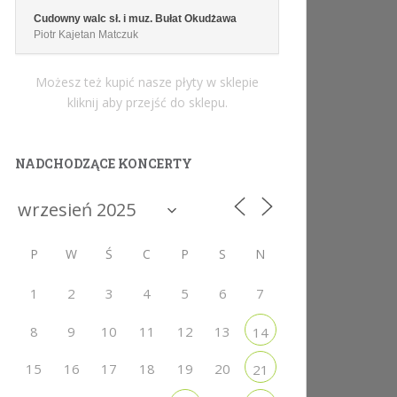
Cudowny walc sł. i muz. Bułat Okudżawa
Piotr Kajetan Matczuk
Możesz też kupić nasze płyty w sklepie
kliknij aby przejść do sklepu.
NADCHODZĄCE KONCERTY
P
W
Ś
C
P
S
N
1
2
3
4
5
6
7
8
9
10
11
12
13
14
15
16
17
18
19
20
21