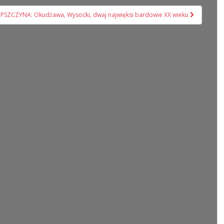
PSZCZYNA: Okudżawa, Wysocki, dwaj najwięksi bardowie XX wieku