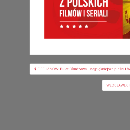
Nawigacja
CIECHANÓW: Bułat Okudżawa – najpiękniejsze pieśni i b
wpisu
WŁOCŁAWEK: Naj