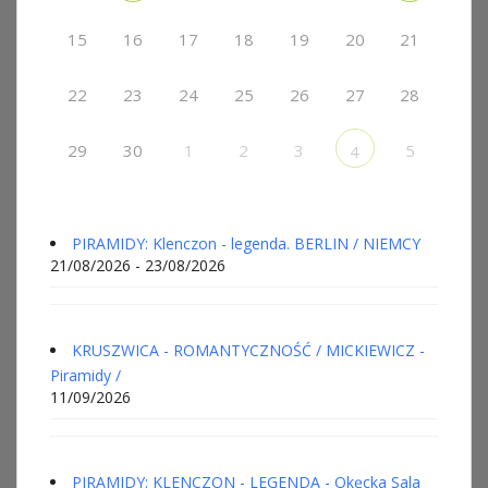
15
16
17
18
19
20
21
22
23
24
25
26
27
28
29
30
1
2
3
5
4
PIRAMIDY: Klenczon - legenda. BERLIN / NIEMCY
21/08/2026 - 23/08/2026
KRUSZWICA - ROMANTYCZNOŚĆ / MICKIEWICZ -
Piramidy /
11/09/2026
PIRAMIDY: KLENCZON - LEGENDA - Okęcka Sala