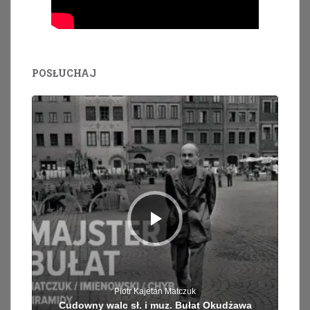
POSŁUCHAJ
Odtwarzacz
plików
dźwiękowych
Piotr Kajetan Matczuk
Cudowny walc sł. i muz. Bułat Okudżawa