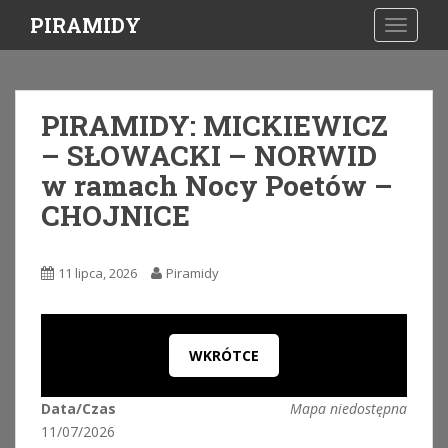
S
PIRAMIDY
TOGGLE
k
i
p
t
PIRAMIDY: MICKIEWICZ
o
– SŁOWACKI – NORWID
m
a
w ramach Nocy Poetów –
i
CHOJNICE
n
c
o
11 lipca, 2026
Piramidy
n
t
e
n
WKRÓTCE
t
Data/Czas
Mapa niedostępna
11/07/2026