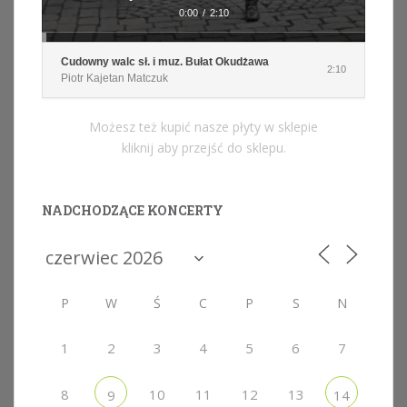
0:00
/
2:10
Cudowny walc sł. i muz. Bułat Okudżawa
2:10
Piotr Kajetan Matczuk
Możesz też kupić nasze płyty w sklepie
kliknij aby przejść do sklepu.
NADCHODZĄCE KONCERTY
P
W
Ś
C
P
S
N
1
2
3
4
5
6
7
8
10
11
12
13
9
14