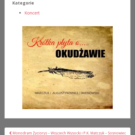
Kategorie
Koncert
Nawigacja
Monodram Życiorys – Wojciech Wysocki i P.K. Matczuk – Sosnowiec