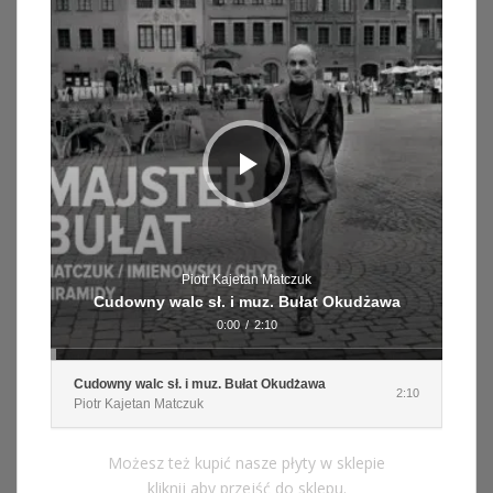
dźwiękowych
Piotr Kajetan Matczuk
Cudowny walc sł. i muz. Bułat Okudżawa
0:00
/
2:10
Cudowny walc sł. i muz. Bułat Okudżawa
2:10
Piotr Kajetan Matczuk
Możesz też kupić nasze płyty w sklepie
kliknij aby przejść do sklepu.