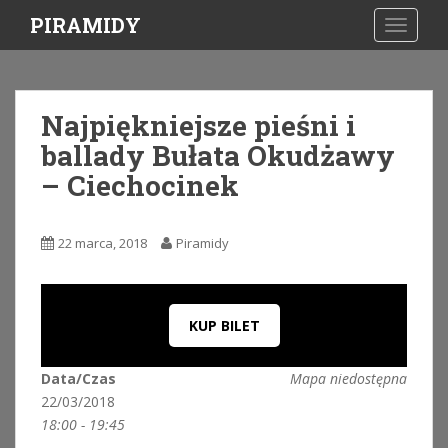
S
PIRAMIDY
TOGGLE
k
i
p
t
Najpiękniejsze pieśni i
o
ballady Bułata Okudżawy
m
a
– Ciechocinek
i
n
c
22 marca, 2018
Piramidy
o
n
t
KUP BILET
e
n
t
Data/Czas
Mapa niedostępna
22/03/2018
18:00 - 19:45