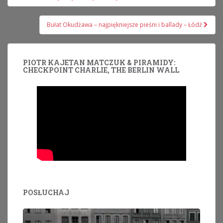
wpisu
Bułat Okudżawa – najpiękniejsze pieśni i ballady – Łódź
PIOTR KAJETAN MATCZUK & PIRAMIDY:
CHECKPOINT CHARLIE, THE BERLIN WALL
POSŁUCHAJ
Odtwarzacz
plików