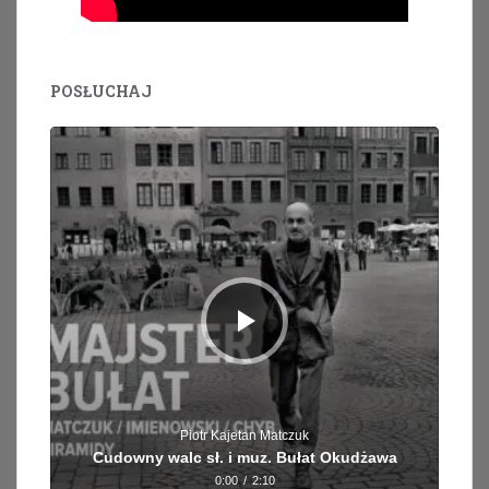
POSŁUCHAJ
Odtwarzacz
plików
dźwiękowych
Piotr Kajetan Matczuk
Cudowny walc sł. i muz. Bułat Okudżawa
0:00
/
2:10