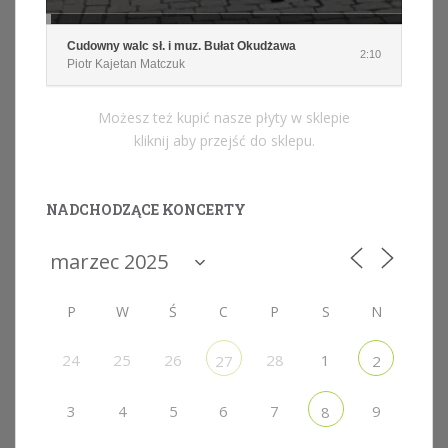
Cudowny walc sł. i muz. Bułat Okudżawa
2:10
Piotr Kajetan Matczuk
Możesz też kupić nasze płyty w sklepie
kliknij aby przejść do sklepu.
NADCHODZĄCE KONCERTY
P
W
Ś
C
P
S
N
24
25
26
28
1
27
2
3
4
5
6
7
9
8