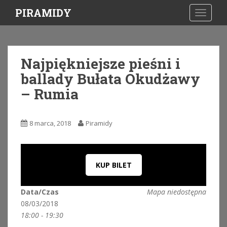
S
PIRAMIDY
TOGGLE
k
i
p
t
Najpiękniejsze pieśni i
o
ballady Bułata Okudżawy
m
a
– Rumia
i
n
c
8 marca, 2018
Piramidy
o
n
t
KUP BILET
e
n
t
Data/Czas
Mapa niedostępna
08/03/2018
18:00 - 19:30