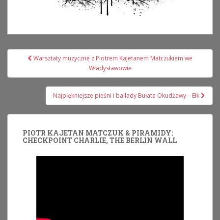
Nawigacja
Warsztaty muzyczne z Piotrem Kajetanem Matczukiem we
wpisu
Władysławowie
Najpiękniejsze pieśni i ballady Bułata Okudżawy – Ełk
PIOTR KAJETAN MATCZUK & PIRAMIDY:
CHECKPOINT CHARLIE, THE BERLIN WALL