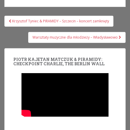
Nawigacja
Krzysztof Tyniec & PIRAMIDY – Szczecin – koncert zamknięty
wpisu
Warsztaty muzyczne dla młodzieży – Władysławowo
PIOTR KAJETAN MATCZUK & PIRAMIDY:
CHECKPOINT CHARLIE, THE BERLIN WALL