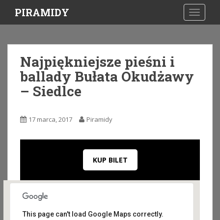
S
PIRAMIDY
TOGGLE
k
i
p
t
Najpiękniejsze pieśni i
o
ballady Bułata Okudżawy
m
a
– Siedlce
i
n
c
17 marca, 2017
Piramidy
o
n
t
KUP BILET
e
n
t
This page can't load Google Maps correctly.