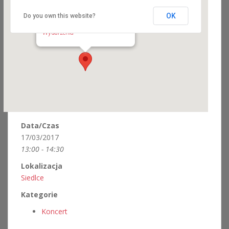
OK
Do you own this website?
Siedlce
Stanisława Konarskiego 2 - Siedlce
Wydarzenia
Data/Czas
17/03/2017
13:00 - 14:30
Lokalizacja
Siedlce
Kategorie
Koncert