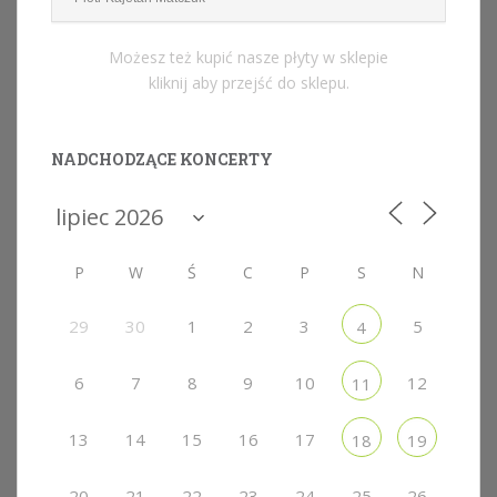
Możesz też kupić nasze płyty w sklepie
kliknij aby przejść do sklepu.
NADCHODZĄCE KONCERTY
P
W
Ś
C
P
S
N
29
30
1
2
3
5
4
6
7
8
9
10
12
11
13
14
15
16
17
18
19
20
21
22
23
24
25
26