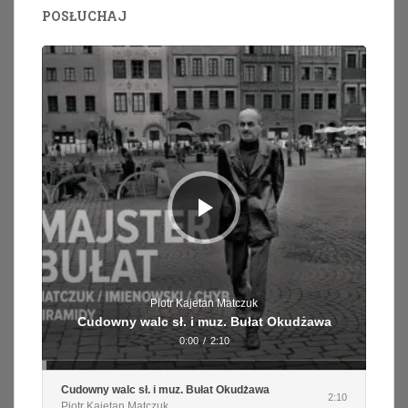
POSŁUCHAJ
Odtwarzacz
plików
dźwiękowych
Piotr Kajetan Matczuk
Cudowny walc sł. i muz. Bułat Okudżawa
0:00
/
2:10
Cudowny walc sł. i muz. Bułat Okudżawa
2:10
Piotr Kajetan Matczuk