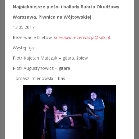
Najpiękniejsze pieśni i ballady Bułata Okudżawy
Warszawa, Piwnica na Wójtowskiej
13.05.2017
Rezerwacje biletów:
scenapw.rezerwacja@sdk.pl
Występują:
Piotr Kajetan Matczuk – gitara, śpiew
Piotr Augustynowicz – gitara
Tomasz Imienowski – bas