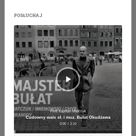
POSŁUCHAJ
Odtwarzacz
plików
dźwiękowych
Piotr Kajetan Matczuk
Cudowny walc sł. i muz. Bułat Okudżawa
0:00
/
2:10