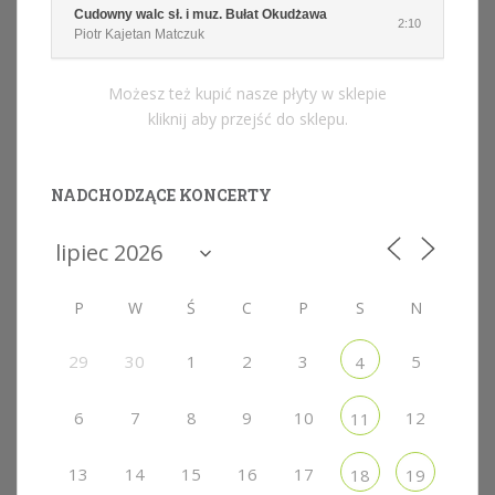
Cudowny walc sł. i muz. Bułat Okudżawa
2:10
Piotr Kajetan Matczuk
Możesz też kupić nasze płyty w sklepie
kliknij aby przejść do sklepu.
NADCHODZĄCE KONCERTY
P
W
Ś
C
P
S
N
29
30
1
2
3
5
4
6
7
8
9
10
12
11
13
14
15
16
17
18
19