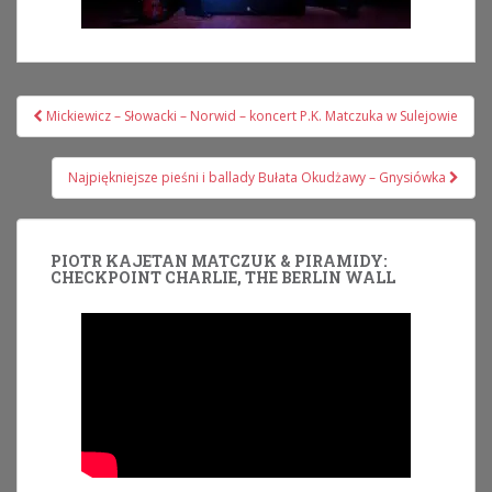
Nawigacja
Mickiewicz – Słowacki – Norwid – koncert P.K. Matczuka w Sulejowie
wpisu
Najpiękniejsze pieśni i ballady Bułata Okudżawy – Gnysiówka
PIOTR KAJETAN MATCZUK & PIRAMIDY:
CHECKPOINT CHARLIE, THE BERLIN WALL