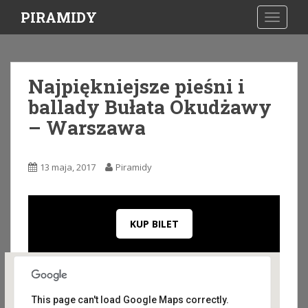
S
PIRAMIDY
TOGGLE
k
i
p
t
Najpiękniejsze pieśni i
o
ballady Bułata Okudżawy
m
a
– Warszawa
i
n
c
13 maja, 2017
Piramidy
o
n
t
KUP BILET
e
n
t
This page can't load Google Maps correctly.