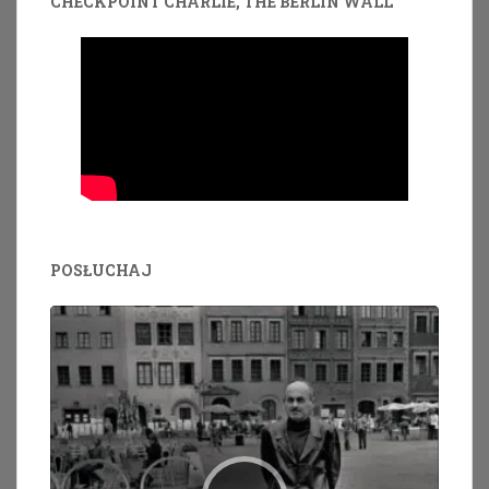
CHECKPOINT CHARLIE, THE BERLIN WALL
POSŁUCHAJ
Odtwarzacz
plików
dźwiękowych