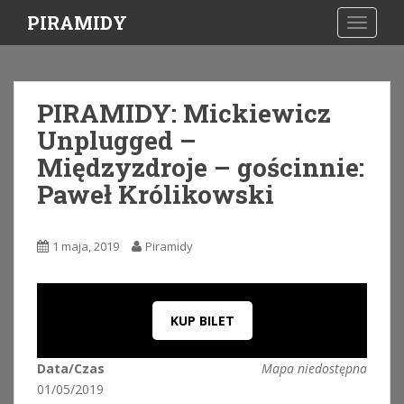
S
PIRAMIDY
TOGGLE
k
i
p
t
PIRAMIDY: Mickiewicz
o
Unplugged –
m
a
Międzyzdroje – gościnnie:
i
Paweł Królikowski
n
c
o
1 maja, 2019
Piramidy
n
t
e
n
KUP BILET
t
Data/Czas
Mapa niedostępna
01/05/2019