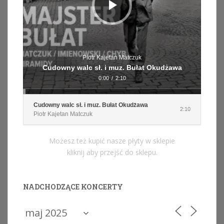
Piotr Kajetan Matczuk
Cudowny walc sł. i muz. Bułat Okudżawa
0:00
/
2:10
Cudowny walc sł. i muz. Bułat Okudżawa
2:10
Piotr Kajetan Matczuk
Możesz też kupić nasze płyty w sklepie
kliknij aby przejść do sklepu.
NADCHODZĄCE KONCERTY