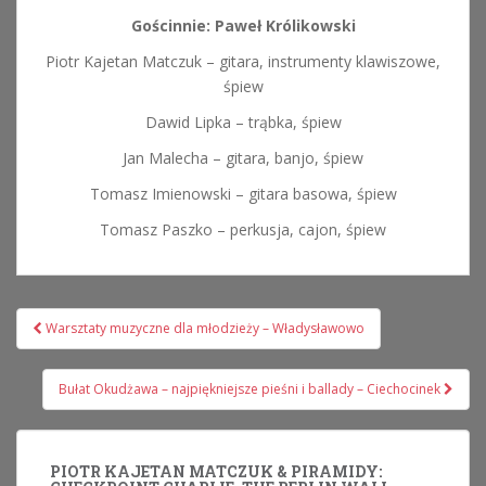
Gościnnie: Paweł Królikowski
Piotr Kajetan Matczuk – gitara, instrumenty klawiszowe,
śpiew
Dawid Lipka – trąbka, śpiew
Jan Malecha – gitara, banjo, śpiew
Tomasz Imienowski – gitara basowa, śpiew
Tomasz Paszko – perkusja, cajon, śpiew
Nawigacja
Warsztaty muzyczne dla młodzieży – Władysławowo
wpisu
Bułat Okudżawa – najpiękniejsze pieśni i ballady – Ciechocinek
PIOTR KAJETAN MATCZUK & PIRAMIDY: