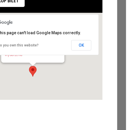
KUP BILET
his page can't load Google Maps correctly.
OK
o you own this website?
Miejski Ośrodek Kultury w Pionkach
Radomska 1 - Pionki
Wydarzenia