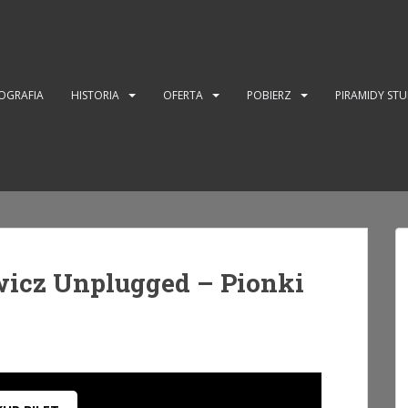
OGRAFIA
HISTORIA
OFERTA
POBIERZ
PIRAMIDY ST
icz Unplugged – Pionki