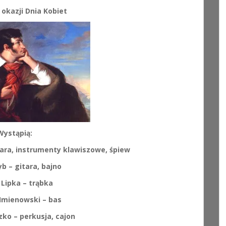
okazji Dnia Kobiet
Wystąpią:
tara, instrumenty klawiszowe, śpiew
yb – gitara, bajno
Lipka – trąbka
Imienowski – bas
ko – perkusja, cajon