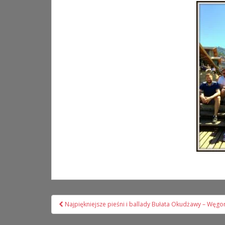
Nawigacja
Najpiękniejsze pieśni i ballady Bułata Okudżawy – Węg
wpisu