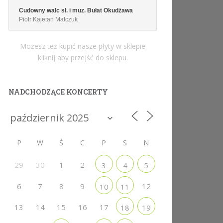
Cudowny walc sł. i muz. Bułat Okudżawa
Piotr Kajetan Matczuk
Możesz też kupić nasze płyty w sklepie
kliknij aby przejść do sklepu.
NADCHODZĄCE KONCERTY
P
W
Ś
C
P
S
N
29
30
1
2
3
4
5
6
7
8
9
12
10
11
13
14
15
16
17
18
19