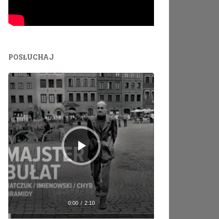
POSŁUCHAJ
Odtwarzacz
plików
dźwiękowych
0:00
/
2:10