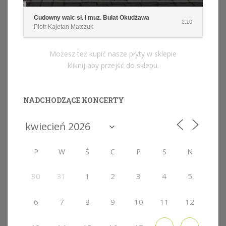
Cudowny walc sł. i muz. Bułat Okudżawa
2:10
Piotr Kajetan Matczuk
Możesz też kupić nasze płyty w sklepie
kliknij aby przejść do sklepu.
NADCHODZĄCE KONCERTY
P
W
Ś
C
P
S
N
30
31
1
2
3
4
5
6
7
8
9
10
11
12