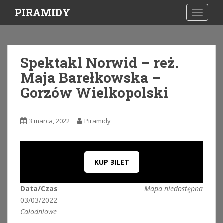
S
PIRAMIDY
TOGGLE
k
i
p
t
Spektakl Norwid – reż.
o
Maja Barełkowska –
m
a
Gorzów Wielkopolski
i
n
c
3 marca, 2022
Piramidy
o
n
t
KUP BILET
e
n
t
Data/Czas
Mapa niedostępna
03/03/2022
Całodniowe