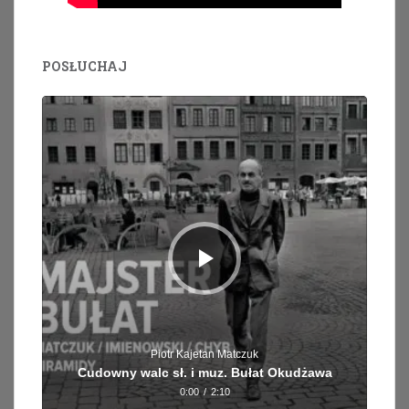
POSŁUCHAJ
Odtwarzacz
plików
dźwiękowych
Piotr Kajetan Matczuk
Cudowny walc sł. i muz. Bułat Okudżawa
0:00
/
2:10