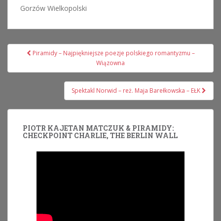
Gorzów Wielkopolski
Nawigacja
Piramidy – Najpiękniejsze poezje polskiego romantyzmu –
wpisu
Wiązowna
Spektakl Norwid – reż. Maja Barełkowska – EŁK
PIOTR KAJETAN MATCZUK & PIRAMIDY:
CHECKPOINT CHARLIE, THE BERLIN WALL