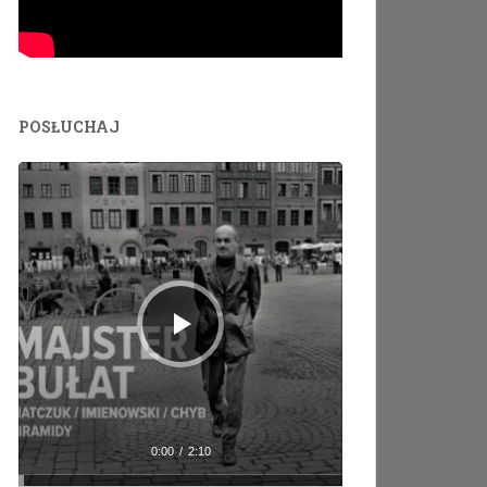
POSŁUCHAJ
Odtwarzacz
plików
dźwiękowych
0:00
/
2:10