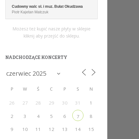
Cudowny walc sł. i muz. Bułat Okudżawa
Piotr Kajetan Matczuk
Możesz też kupić nasze płyty w sklepie
kliknij aby przejść do sklepu.
NADCHODZĄCE KONCERTY
P
W
Ś
C
P
S
N
26
27
28
29
30
31
1
2
3
4
5
6
8
7
9
10
11
12
13
14
15