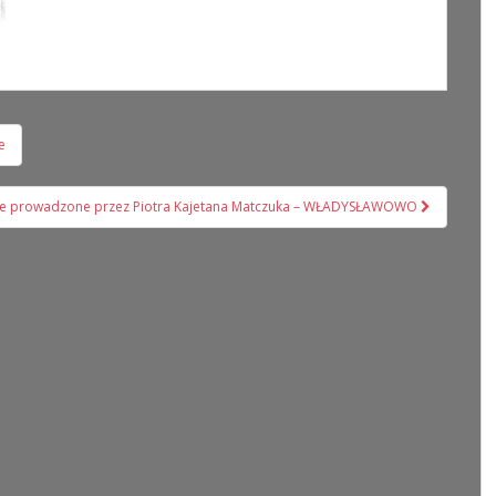
e
ne prowadzone przez Piotra Kajetana Matczuka – WŁADYSŁAWOWO