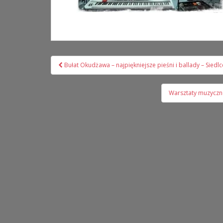
Nawigacja
Bułat Okudżawa – najpiękniejsze pieśni i ballady – Siedlc
wpisu
Warsztaty muzycz