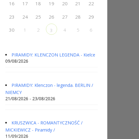
16
17
18
19
20
21
22
23
24
25
26
27
28
29
30
1
2
4
5
6
3
PIRAMIDY: KLENCZON LEGENDA - Kielce
09/08/2026
PIRAMIDY: Klenczon - legenda. BERLIN /
NIEMCY
21/08/2026 - 23/08/2026
KRUSZWICA - ROMANTYCZNOŚĆ /
MICKIEWICZ - Piramidy /
11/09/2026