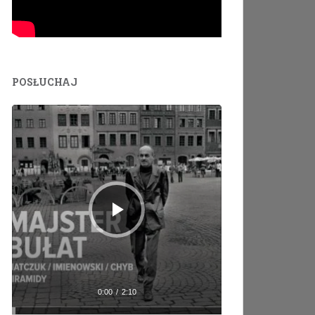
POSŁUCHAJ
Odtwarzacz
plików
dźwiękowych
0:00
/
2:10