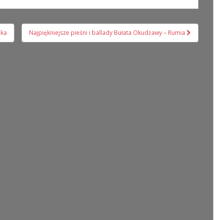
nka
Najpiękniejsze pieśni i ballady Bułata Okudżawy – Rumia