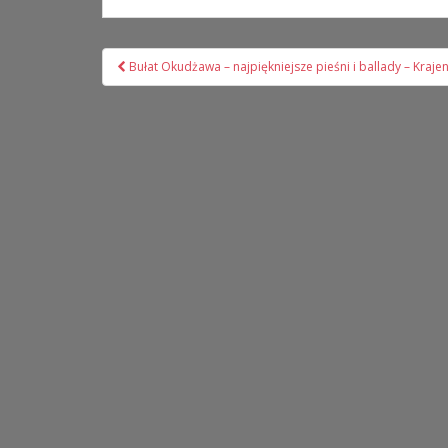
Nawigacja
Bułat Okudżawa – najpiękniejsze pieśni i ballady – Kraje
wpisu