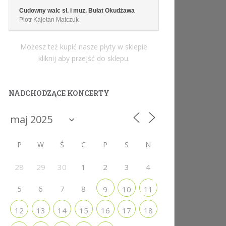
Cudowny walc sł. i muz. Bułat Okudżawa
Piotr Kajetan Matczuk
Możesz też kupić nasze płyty w sklepie
kliknij aby przejść do sklepu.
NADCHODZĄCE KONCERTY
P
W
Ś
C
P
S
N
28
29
30
1
2
3
4
5
6
7
8
9
10
11
12
13
14
15
16
17
18