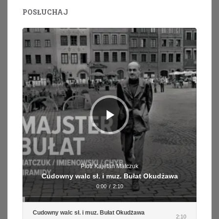
POSŁUCHAJ
Odtwarzacz
plików
dźwiękowych
Piotr Kajetan Matczuk
Cudowny walc sł. i muz. Bułat Okudżawa
0:00
/
2:10
Cudowny walc sł. i muz. Bułat Okudżawa
2:10