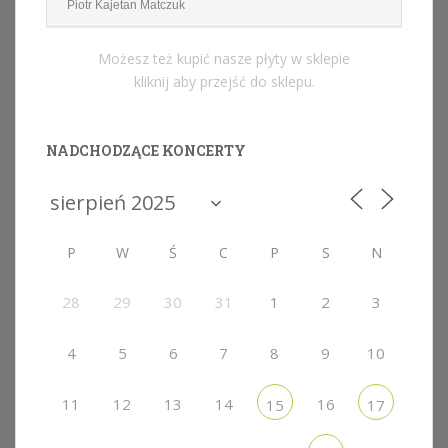
Piotr Kajetan Matczuk
Możesz też kupić nasze płyty w sklepie
kliknij aby przejść do sklepu.
NADCHODZĄCE KONCERTY
P
W
Ś
C
P
S
N
28
29
30
31
1
2
3
4
5
6
7
8
9
10
11
12
13
14
16
15
17