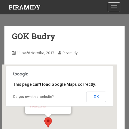
S
PIRAMIDY
TOGGLE
k
i
p
t
GOK Budry
o
m
a
11 października, 2017
Piramidy
i
n
c
o
n
This page can't load Google Maps correctly.
t
e
OK
Do you own this website?
GOK Budry
n
Wojska Polskiego 26 - Budry
Wydarzenia
t