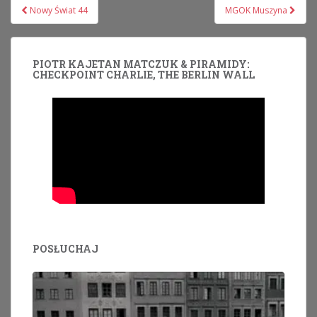
Nawigacja
Nowy Świat 44
MGOK Muszyna
wpisu
PIOTR KAJETAN MATCZUK & PIRAMIDY:
CHECKPOINT CHARLIE, THE BERLIN WALL
POSŁUCHAJ
Odtwarzacz
plików
dźwiękowych