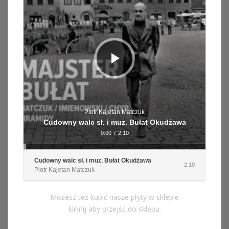
Piotr Kajetan Matczuk
Cudowny walc sł. i muz. Bułat Okudżawa
0:00
/
2:10
Cudowny walc sł. i muz. Bułat Okudżawa
2:10
Piotr Kajetan Matczuk
Możesz też kupić nasze płyty w sklepie
kliknij aby przejść do sklepu.