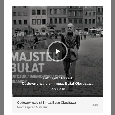
Odtwarzacz
plików
dźwiękowych
Piotr Kajetan Matczuk
Cudowny walc sł. i muz. Bułat Okudżawa
0:00
/
2:10
Cudowny walc sł. i muz. Bułat Okudżawa
2:10
Piotr Kajetan Matczuk