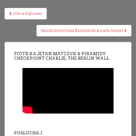
Nawigacja
GOK w Dąbrowie
wpisu
Muszla koncertowa Bażantarnia w parku leśnym
PIOTR KAJETAN MATCZUK & PIRAMIDY:
CHECKPOINT CHARLIE, THE BERLIN WALL
POSŁUCHAJ