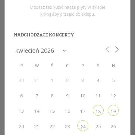
Możesz też kupić nasze płyty w sklepie
kliknij aby przejść do sklepu.
NADCHODZĄCE KONCERTY
P
W
Ś
C
P
S
N
30
31
1
2
3
4
5
6
7
8
9
10
11
12
13
14
15
16
17
18
19
20
21
22
23
25
26
24