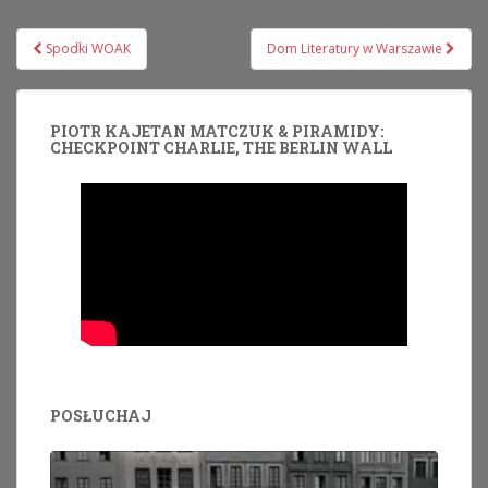
Nawigacja
Spodki WOAK
Dom Literatury w Warszawie
wpisu
PIOTR KAJETAN MATCZUK & PIRAMIDY:
CHECKPOINT CHARLIE, THE BERLIN WALL
POSŁUCHAJ
Odtwarzacz
plików
dźwiękowych