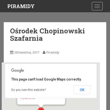
S
PIRAMIDY
TOGGLE
k
i
p
t
Ośrodek Chopinowski
o
Szafarnia
m
a
i
28 kwietnia, 2017
Piramidy
n
c
o
n
t
This page can't load Google Maps correctly.
e
n
OK
Do you own this website?
Ośrodek Chopinowski Szafarnia
t
Szafarnia 1 - Radomin
Wydarzenia