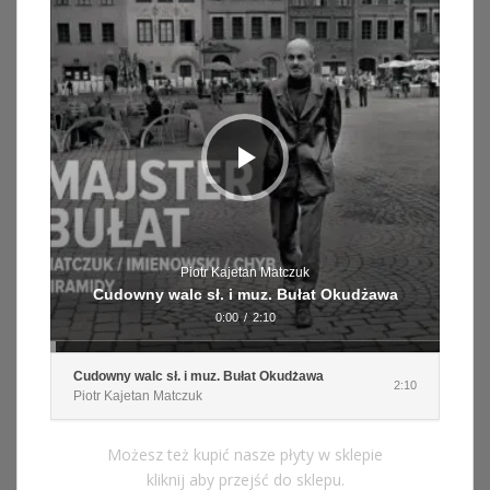
Piotr Kajetan Matczuk
Cudowny walc sł. i muz. Bułat Okudżawa
0:00
/
2:10
Cudowny walc sł. i muz. Bułat Okudżawa
2:10
Piotr Kajetan Matczuk
Możesz też kupić nasze płyty w sklepie
kliknij aby przejść do sklepu.