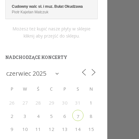
Cudowny walc sł. i muz. Bułat Okudżawa
Piotr Kajetan Matczuk
Możesz też kupić nasze płyty w sklepie
kliknij aby przejść do sklepu.
NADCHODZĄCE KONCERTY
P
W
Ś
C
P
S
N
26
27
28
29
30
31
1
2
3
4
5
6
8
7
9
10
11
12
13
14
15