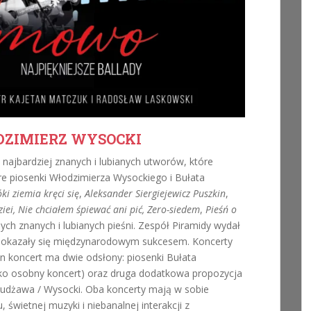
DZIMIERZ WYSOCKI
ajbardziej znanych i lubianych utworów, które
re piosenki Włodzimierza Wysockiego i Bułata
i ziemia kręci się
,
Aleksander Siergiejewicz Puszkin
,
ei, Nie chciałem śpiewać ani pić, Zero-siedem
,
Pieśń o
nnych znanych i lubianych pieśni. Zespół Piramidy wydał
e okazały się międzynarodowym sukcesem. Koncerty
en koncert ma dwie odsłony: piosenki Bułata
(jako osobny koncert) oraz druga dodatkowa propozycja
Okudżawa / Wysocki. Oba koncerty mają w sobie
świetnej muzyki i niebanalnej interakcji z