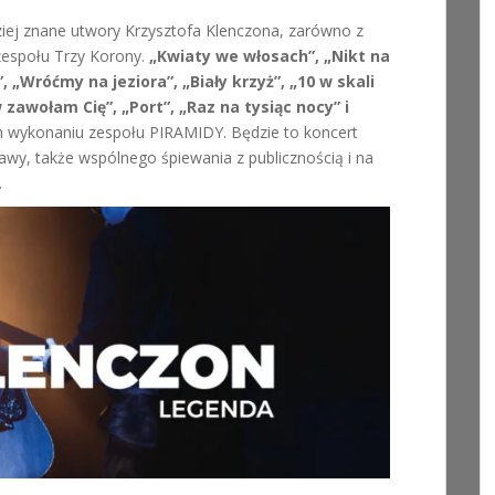
iej znane utwory Krzysztofa Klenczona, zarówno z
zespołu Trzy Korony.
„Kwiaty we włosach”, „Nikt na
”, „Wróćmy na jeziora”, „Biały krzyż”, „10 w skali
zawołam Cię”, „Port”, „Raz na tysiąc nocy” i
m wykonaniu zespołu PIRAMIDY. Będzie to koncert
awy, także wspólnego śpiewania z publicznością i na
.