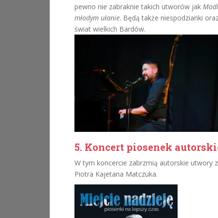
pewno nie zabraknie takich utworów jak
Modl
młodym ułanie
. Będą także niespodzianki or
świat wielkich Bardów.
5. Koncert piosenek autorsk
W tym koncercie zabrzmią autorskie utwory z
Piotra Kajetana Matczuka.