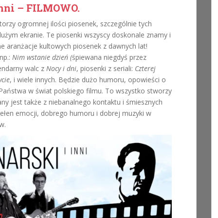
inni – FILMOWO.
torzy ogromnej ilości piosenek, szczególnie tych
dużym ekranie. Te piosenki wszyscy doskonale znamy i
e aranżacje kultowych piosenek z dawnych lat!
np.:
Nim wstanie dzień (
śpiewana niegdyś przez
gendarny walc z
Nocy i dni
, piosenki z seriali:
Czterej
ycie
, i wiele innych. Będzie dużo humoru, opowieści o
 Państwa w świat polskiego filmu. To wszystko stworzy
ny jest także z niebanalnego kontaktu i śmiesznych
 pełen emocji, dobrego humoru i dobrej muzyki w
w.