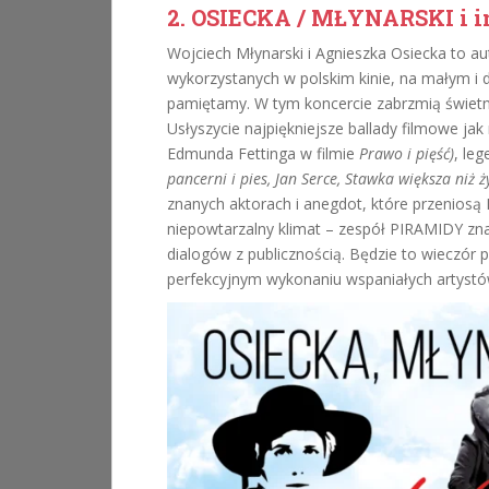
2. OSIECKA / MŁYNARSKI i 
Wojciech Młynarski i Agnieszka Osiecka to au
wykorzystanych w polskim kinie, na małym i 
pamiętamy. W tym koncercie zabrzmią świetn
Usłyszycie najpiękniejsze ballady filmowe jak 
Edmunda Fettinga w filmie
Prawo i pięść)
, le
pancerni i pies, Jan Serce,
Stawka większa niż ż
znanych aktorach i anegdot, które przeniosą
niepowtarzalny klimat – zespół PIRAMIDY zna
dialogów z publicznością. Będzie to wieczór
perfekcyjnym wykonaniu wspaniałych artystó