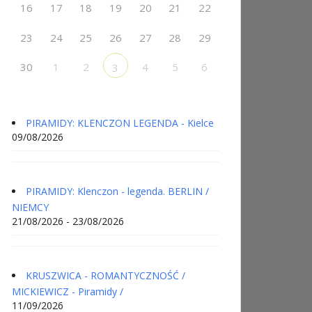
16
17
18
19
20
21
22
23
24
25
26
27
28
29
30
1
2
4
5
6
3
PIRAMIDY: KLENCZON LEGENDA - Kielce
09/08/2026
PIRAMIDY: Klenczon - legenda. BERLIN /
NIEMCY
21/08/2026 - 23/08/2026
KRUSZWICA - ROMANTYCZNOŚĆ /
MICKIEWICZ - Piramidy /
11/09/2026