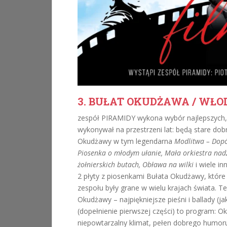
3. BUŁAT OKUDŻAWA / WŁO
zespół PIRAMIDY wykona wybór najlepszych, n
wykonywał na przestrzeni lat: będą stare dob
Okudżawy w tym legendarna
Modlitwa – Dopók
Piosenka o młodym ułanie, Mała orkiestra nadzi
żołnierskich butach, Obława na wilki
i wiele i
2 płyty z piosenkami Bułata Okudżawy, któr
zespołu były grane w wielu krajach świata. T
Okudżawy – najpiękniejsze pieśni i ballady 
(dopełnienie pierwszej części) to program: 
niepowtarzalny klimat, pełen dobrego humoru, 