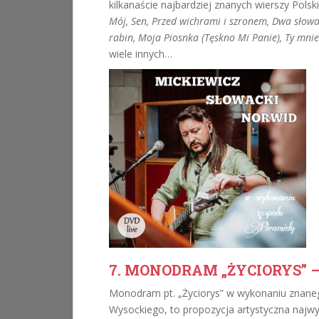
kilkanaście najbardziej znanych wierszy Pol
Mój, Sen, Przed wichrami i szronem, Dwa słowa,
rabin, Moja Piosnka (Tęskno Mi Panie), Ty mni
wiele innych…
7. MONODRAM „ŻYCIORYS” 
Monodram pt. „Życiorys” w wykonaniu znaneg
Wysockiego, to propozycja artystyczna najwyż