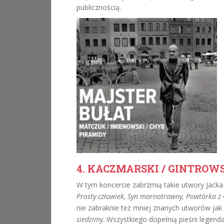
publicznością.
4. KACZMARSKI / GINTROW
W tym koncercie zabrzmią takie utwory Jacka
Prosty człowiek, Syn marnotrawny, Powtórka z 
nie zabraknie też mniej znanych utworów jak
siedzimy
. Wszystkiego dopełnią pieśni legen