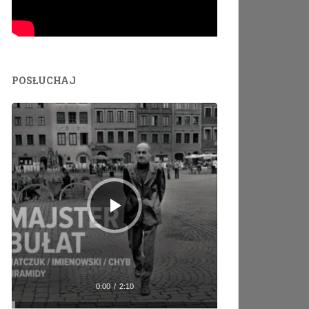
POSŁUCHAJ
Odtwarzacz
plików
dźwiękowych
0:00
/
2:10