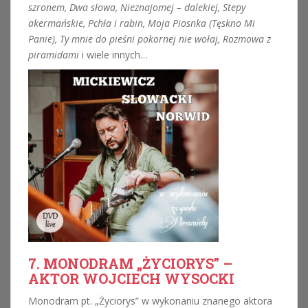
szronem, Dwa słowa, Nieznajomej – dalekiej, Stepy
akermańskie, Pchła i rabin, Moja Piosnka (Tęskno Mi
Panie), Ty mnie do pieśni pokornej nie wołaj, Rozmowa z
piramidami
i wiele innych…
7. MONODRAM „ŻYCIORYS” –
AKTOR WOJCIECH WYSOCKI
Monodram pt. „Życiorys” w wykonaniu znanego aktora