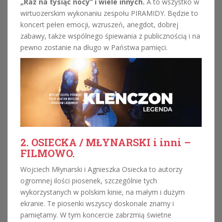
„Raz na tysiąc nocy” i wiele innych.
A to wszystko w
wirtuozerskim wykonaniu zespołu PIRAMIDY. Będzie to
koncert pełen emocji, wzruszeń, anegdot, dobrej
zabawy, także wspólnego śpiewania z publicznością i na
pewno zostanie na długo w Państwa pamięci.
2. OSIECKA / MŁYNARSKI i inni –
FILMOWO.
Wojciech Młynarski i Agnieszka Osiecka to autorzy
ogromnej ilości piosenek, szczególnie tych
wykorzystanych w polskim kinie, na małym i dużym
ekranie. Te piosenki wszyscy doskonale znamy i
pamiętamy. W tym koncercie zabrzmią świetne