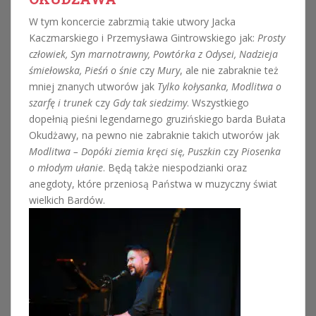
W tym koncercie zabrzmią takie utwory Jacka
Kaczmarskiego i Przemysława Gintrowskiego jak:
Prosty
człowiek, Syn marnotrawny, Powtórka z Odysei, Nadzieja
śmiełowska, Pieśń o śnie
czy
Mury
, ale nie zabraknie też
mniej znanych utworów jak
Tylko kołysanka, Modlitwa o
szarfę i trunek
czy
Gdy tak siedzimy
. Wszystkiego
dopełnią pieśni legendarnego gruzińskiego barda Bułata
Okudżawy, na pewno nie zabraknie takich utworów jak
Modlitwa – Dopóki ziemia kręci się, Puszkin
czy
Piosenka
o młodym ułanie
. Będą także niespodzianki oraz
anegdoty, które przeniosą Państwa w muzyczny świat
wielkich Bardów.