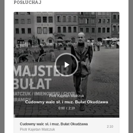
POSŁUCHAJ
Odtwarzacz
plików
dźwiękowych
Piotr Kajetan Matczuk
Cudowny walc sł. i muz. Bułat Okudżawa
0:00
/
2:10
Cudowny walc sł. i muz. Bułat Okudżawa
2:10
Piotr Kajetan Matczuk