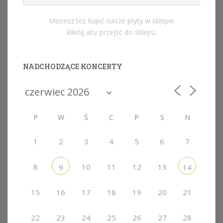
Możesz też kupić nasze płyty w sklepie
kliknij aby przejść do sklepu.
NADCHODZĄCE KONCERTY
P
W
Ś
C
P
S
N
1
2
3
4
5
6
7
8
10
11
12
13
9
14
15
16
17
18
19
20
21
22
23
24
25
26
27
28