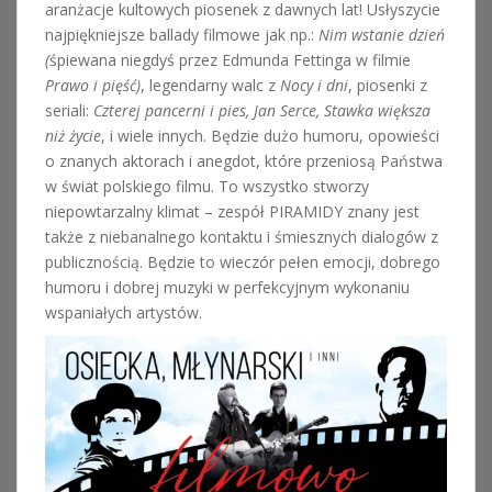
aranżacje kultowych piosenek z dawnych lat! Usłyszycie
najpiękniejsze ballady filmowe jak np.:
Nim wstanie dzień
(
śpiewana niegdyś przez Edmunda Fettinga w filmie
Prawo i pięść)
, legendarny walc z
Nocy i dni
, piosenki z
seriali:
Czterej pancerni i pies, Jan Serce,
Stawka większa
niż życie
, i wiele innych. Będzie dużo humoru, opowieści
o znanych aktorach i anegdot, które przeniosą Państwa
w świat polskiego filmu. To wszystko stworzy
niepowtarzalny klimat – zespół PIRAMIDY znany jest
także z niebanalnego kontaktu i śmiesznych dialogów z
publicznością. Będzie to wieczór pełen emocji, dobrego
humoru i dobrej muzyki w perfekcyjnym wykonaniu
wspaniałych artystów.