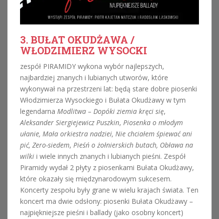
3. BUŁAT OKUDŻAWA /
WŁODZIMIERZ WYSOCKI
zespół PIRAMIDY wykona wybór najlepszych,
najbardziej znanych i lubianych utworów, które
wykonywał na przestrzeni lat: będą stare dobre piosenki
Włodzimierza Wysockiego i Bułata Okudżawy w tym
legendarna
Modlitwa – Dopóki ziemia kręci się
,
Aleksander Siergiejewicz Puszkin
,
Piosenka o młodym
ułanie, Mała orkiestra nadziei, Nie chciałem śpiewać ani
pić, Zero-siedem
,
Pieśń o żołnierskich butach, Obława na
wilki
i wiele innych znanych i lubianych pieśni. Zespół
Piramidy wydał 2 płyty z piosenkami Bułata Okudżawy,
które okazały się międzynarodowym sukcesem.
Koncerty zespołu były grane w wielu krajach świata. Ten
koncert ma dwie odsłony: piosenki Bułata Okudżawy –
najpiękniejsze pieśni i ballady (jako osobny koncert)