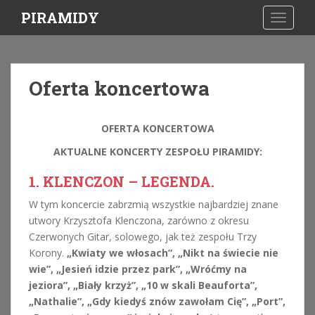
S
PIRAMIDY
TOGGLE
k
i
p
t
Oferta koncertowa
o
m
a
OFERTA KONCERTOWA
i
AKTUALNE KONCERTY ZESPOŁU PIRAMIDY:
n
c
1. KLENCZON – LEGENDA.
o
n
W tym koncercie zabrzmią wszystkie najbardziej znane
t
utwory Krzysztofa Klenczona, zarówno z okresu
e
Czerwonych Gitar, solowego, jak też zespołu Trzy
n
Korony.
„Kwiaty we włosach”, „Nikt na świecie nie
t
wie”, „Jesień idzie przez park”, „Wróćmy na
jeziora”, „Biały krzyż”, „10 w skali Beauforta”,
„Nathalie”, „Gdy kiedyś znów zawołam Cię”, „Port”,