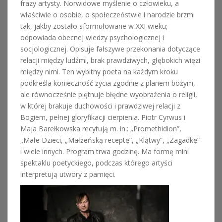
frazy artysty. Norwidowe myślenie o człowieku, a
właściwie o osobie, o społeczeństwie i narodzie brzmi
tak, jakby zostało sformułowane w XXI wieku;
odpowiada obecnej wiedzy psychologicznej i
socjologicznej. Opisuje fałszywe przekonania dotyczące
relacji między ludźmi, brak prawdziwych, głębokich więzi
między nimi. Ten wybitny poeta na każdym kroku
podkreśla konieczność życia zgodnie z planem bożym,
ale równocześnie piętnuje błędne wyobrażenia o religii,
w której brakuje duchowości i prawdziwej relacji z
Bogiem, pełnej gloryfikacji cierpienia. Piotr Cyrwus i
Maja Barełkowska recytują m. in.: „Promethidion”,
„Małe Dzieci, „Małżeńską receptę”, „Klątwy”, „Zagadkę”
i wiele innych. Program trwa godzinę. Ma formę mini
spektaklu poetyckiego, podczas którego artyści
interpretują utwory z pamięci.