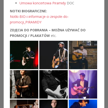
Umowa koncertowa Piramidy
DOC
NOTKI BIOGRAFICZNE:
Notki-BIO-i-informacje-o-zespole-do-
promocji_PIRAMIDY
ZDJĘCIA DO POBRANIA – MOŻNA UŻYWAĆ DO
PROMOCJI / PLAKATÓW
etc.