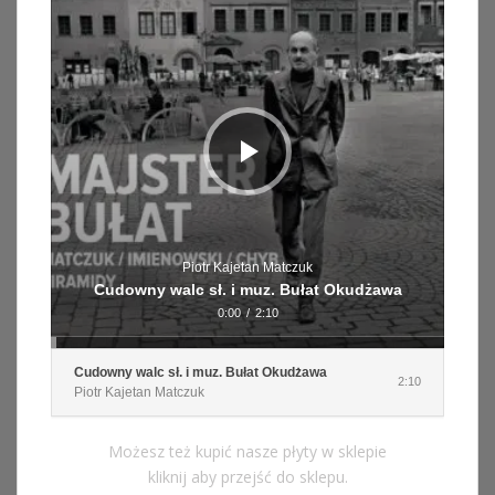
Piotr Kajetan Matczuk
Cudowny walc sł. i muz. Bułat Okudżawa
0:00
/
2:10
Cudowny walc sł. i muz. Bułat Okudżawa
2:10
Piotr Kajetan Matczuk
Możesz też kupić nasze płyty w sklepie
kliknij aby przejść do sklepu.