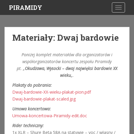
S
PIRAMIDY
TOGGLE
k
i
p
t
Materiały: Dwaj bardowie
o
m
a
Poniżej komplet materiałów dla organizatorów i
i
współorganizatorów koncertu zespołu Piramidy
n
pt. „
Okudżawa, Wysocki – dwaj najwięksi bardowie XX
c
wieku
„.
o
Plakaty do pobrania:
n
Dwaj-bardowie-XX-wieku-plakat-pion.pdf
t
Dwaj-bardowie-plakat-scaled.jpg
e
n
Umowa koncertowa:
t
Umowa-koncertowa-Piramidy-edit.doc
Rider techniczny:
1x XLR – Shure Beta 58A na statywie – voc / własny /