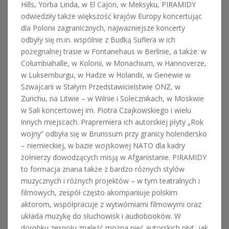
Hills, Yorba Linda, w El Cajon, w Meksyku, PIRAMIDY
odwiedziły także większość krajów Europy koncertując
dla Polonii zagranicznych, najważniejsze koncerty
odbyły się m.in. wspólnie z Budką Suflera w ich
pożegnalnej trasie w Fontanehaus w Berlinie, a także: w
Columbiahalle, w Kolonii, w Monachium, w Hannoverze,
w Luksemburgu, w Hadze w Holandii, w Genewie w
Szwajcarii w Stałym Przedstawicielstwie ONZ, w
Zurichu, na Litwie – w Wilnie i Solecznikach, w Moskwie
w Sali koncertowej im. Piotra Czajkowskiego i wielu
innych miejscach. Prapremiera ich autorskiej płyty „Rok
wojny” odbyła się w Brunssum przy granicy holendersko
– niemieckiej, w bazie wojskowej NATO dla kadry
żołnierzy dowodzących misją w Afganistanie. PIRAMIDY
to formacja znana także z bardzo różnych stylów
muzycznych i różnych projektów – w tym teatralnych i
filmowych, zespół często akompaniuje polskim
aktorom, współpracuje z wytwórniami filmowymi oraz
układa muzykę do słuchowisk i audiobooków. W
dorobku zespołu znaleźć można pięć autorskich płyt, jak