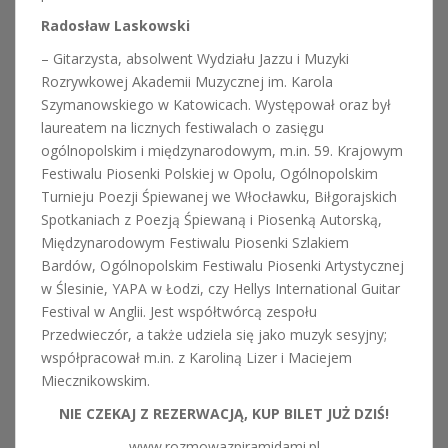
Radosław Laskowski
– Gitarzysta, absolwent Wydziału Jazzu i Muzyki
Rozrywkowej Akademii Muzycznej im. Karola
Szymanowskiego w Katowicach. Występował oraz był
laureatem na licznych festiwalach o zasięgu
ogólnopolskim i międzynarodowym, m.in. 59. Krajowym
Festiwalu Piosenki Polskiej w Opolu, Ogólnopolskim
Turnieju Poezji Śpiewanej we Włocławku, Biłgorajskich
Spotkaniach z Poezją Śpiewaną i Piosenką Autorską,
Międzynarodowym Festiwalu Piosenki Szlakiem
Bardów, Ogólnopolskim Festiwalu Piosenki Artystycznej
w Ślesinie, YAPA w Łodzi, czy Hellys International Guitar
Festival w Anglii. Jest współtwórcą zespołu
Przedwieczór, a także udziela się jako muzyk sesyjny;
współpracował m.in. z Karoliną Lizer i Maciejem
Miecznikowskim.
NIE CZEKAJ Z REZERWACJĄ, KUP BILET JUŻ DZIŚ!
www.rozmowazpiramidami.pl