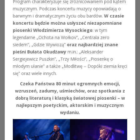
Program charakteryzuje się zróżnicowaniem pod kątem
muzycznym. Podczas koncertu muzycy opowiadają o
barwnym i dramatycznym życiu obu bardów.
W czasie
koncertu będzie można usłyszeć niezapomniane
piosenki Włodzimierza Wysockiego
: w tym
legendarne „Ochota na Wołkov”, „Centrala zero
siedem”, „Gdzie Wywiozą”
oraz najbardziej znane
pieśni Bułata Okudżawy
m.in.: „Aleksander
Sergiejewicz Puszkin”, „Trzy Miłości”, „Piosenkę o
młodym ułanie” a także „Modlitwę – Dopóki ziemia kręci
się” oraz wiele innych.
Czeka Państwa 80 minut ogromnych emocji,
wzruszeń, zadumy, uśmiechów, oraz spotkania z
dobrą literaturą i klasyką światowej piosenki – w
najlepszym poetyckim, aktorskim i muzycznym
wydaniu.