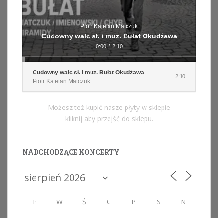
Piotr Kajetan Matczuk
Cudowny walc sł. i muz. Bułat Okudżawa
0:00
/
2:10
Cudowny walc sł. i muz. Bułat Okudżawa
2:10
Piotr Kajetan Matczuk
Możesz też kupić nasze płyty w sklepie
kliknij aby przejść do sklepu.
NADCHODZĄCE KONCERTY
P
W
Ś
C
P
S
N