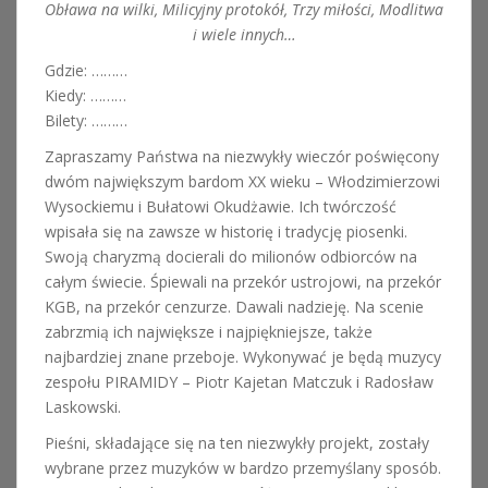
Obława na wilki, Milicyjny protokół, Trzy miłości, Modlitwa
i wiele innych…
Gdzie: ………
Kiedy: ………
Bilety: ………
Zapraszamy Państwa na niezwykły wieczór poświęcony
dwóm największym bardom XX wieku – Włodzimierzowi
Wysockiemu i Bułatowi Okudżawie. Ich twórczość
wpisała się na zawsze w historię i tradycję piosenki.
Swoją charyzmą docierali do milionów odbiorców na
całym świecie. Śpiewali na przekór ustrojowi, na przekór
KGB, na przekór cenzurze. Dawali nadzieję. Na scenie
zabrzmią ich największe i najpiękniejsze, także
najbardziej znane przeboje. Wykonywać je będą muzycy
zespołu PIRAMIDY – Piotr Kajetan Matczuk i Radosław
Laskowski.
Pieśni, składające się na ten niezwykły projekt, zostały
wybrane przez muzyków w bardzo przemyślany sposób.