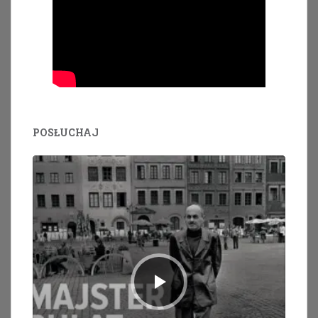
POSŁUCHAJ
Odtwarzacz
plików
dźwiękowych