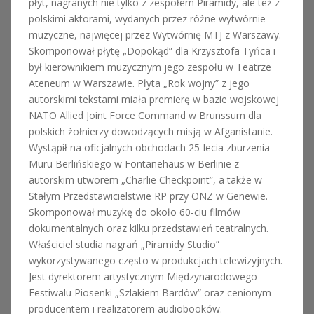
płyt, nagranych nie tylko z zespołem Piramidy, ale też z
polskimi aktorami, wydanych przez różne wytwórnie
muzyczne, najwięcej przez Wytwórnię MTJ z Warszawy.
Skomponował płytę „Dopokąd” dla Krzysztofa Tyńca i
był kierownikiem muzycznym jego zespołu w Teatrze
Ateneum w Warszawie. Płyta „Rok wojny” z jego
autorskimi tekstami miała premierę w bazie wojskowej
NATO Allied Joint Force Command w Brunssum dla
polskich żołnierzy dowodzących misją w Afganistanie.
Wystąpił na oficjalnych obchodach 25-lecia zburzenia
Muru Berlińskiego w Fontanehaus w Berlinie z
autorskim utworem „Charlie Checkpoint”, a także w
Stałym Przedstawicielstwie RP przy ONZ w Genewie.
Skomponował muzykę do około 60-ciu filmów
dokumentalnych oraz kilku przedstawień teatralnych.
Właściciel studia nagrań „Piramidy Studio”
wykorzystywanego często w produkcjach telewizyjnych.
Jest dyrektorem artystycznym Międzynarodowego
Festiwalu Piosenki „Szlakiem Bardów” oraz cenionym
producentem i realizatorem audiobooków.