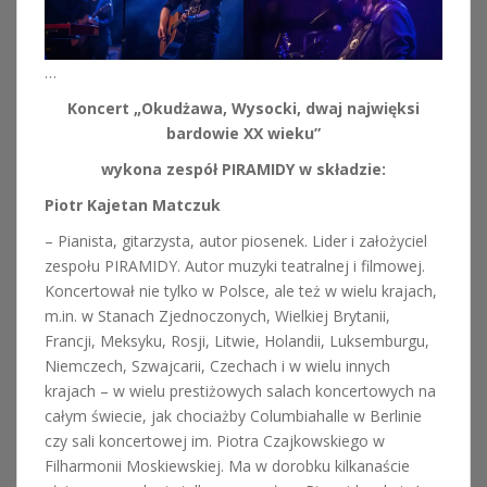
…
Koncert „Okudżawa, Wysocki, dwaj najwięksi
bardowie XX wieku”
wykona zespół PIRAMIDY w składzie:
Piotr Kajetan Matczuk
– Pianista, gitarzysta, autor piosenek. Lider i założyciel
zespołu PIRAMIDY. Autor muzyki teatralnej i filmowej.
Koncertował nie tylko w Polsce, ale też w wielu krajach,
m.in. w Stanach Zjednoczonych, Wielkiej Brytanii,
Francji, Meksyku, Rosji, Litwie, Holandii, Luksemburgu,
Niemczech, Szwajcarii, Czechach i w wielu innych
krajach – w wielu prestiżowych salach koncertowych na
całym świecie, jak chociażby Columbiahalle w Berlinie
czy sali koncertowej im. Piotra Czajkowskiego w
Filharmonii Moskiewskiej. Ma w dorobku kilkanaście