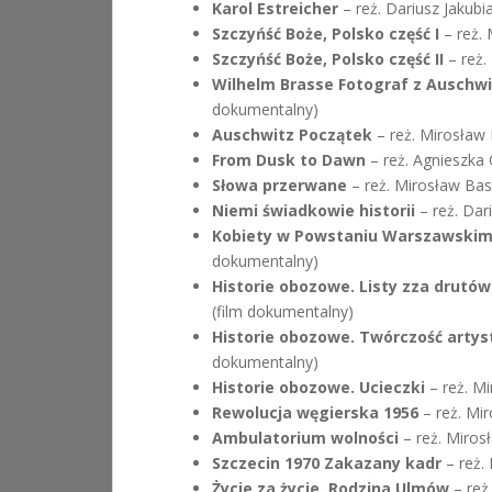
Karol Estreicher
– reż. Dariusz Jakubi
Szczyńść Boże, Polsko część I
– reż. 
Szczyńść Boże, Polsko część II
– reż.
Wilhelm Brasse Fotograf z Auschwi
dokumentalny)
Auschwitz Początek
– reż. Mirosław 
From Dusk to Dawn
– reż. Agnieszka
Słowa przerwane
– reż. Mirosław Basa
Niemi świadkowie historii
– reż. Dar
Kobiety w Powstaniu Warszawski
dokumentalny)
Historie obozowe. Listy zza drutów
(film dokumentalny)
Historie obozowe. Twórczość artys
dokumentalny)
Historie obozowe. Ucieczki
– reż. Mi
Rewolucja węgierska 1956
– reż. Mir
Ambulatorium wolności
– reż. Miros
Szczecin 1970 Zakazany kadr
– reż.
Życie za życie. Rodzina Ulmów
– reż.