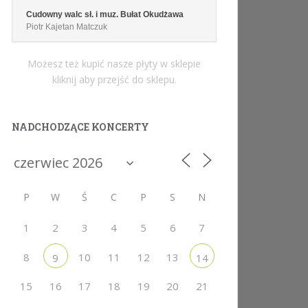
Cudowny walc sł. i muz. Bułat Okudżawa
Piotr Kajetan Matczuk
Możesz też kupić nasze płyty w sklepie
kliknij aby przejść do sklepu.
NADCHODZĄCE KONCERTY
P
W
Ś
C
P
S
N
1
2
3
4
5
6
7
8
10
11
12
13
9
14
15
16
17
18
19
20
21