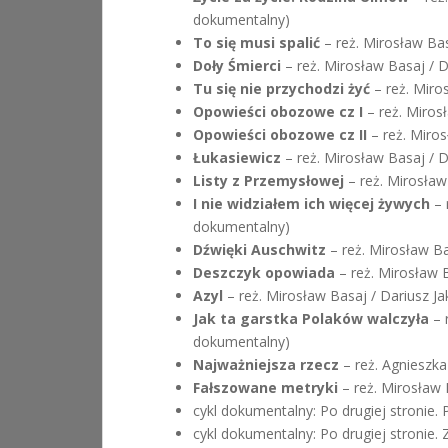
dokumentalny)
To się musi spalić
– reż. Mirosław Bas
Doły Śmierci
– reż. Mirosław Basaj / D
Tu się nie przychodzi żyć
– reż. Miro
Opowieści obozowe cz I
– reż. Miros
Opowieści obozowe cz II
– reż. Miros
Łukasiewicz
– reż. Mirosław Basaj / D
Listy z Przemysłowej
– reż. Mirosław
I nie widziałem ich więcej żywych
– 
dokumentalny)
Dźwięki Auschwitz
– reż. Mirosław Ba
Deszczyk opowiada
– reż. Mirosław B
Azyl
– reż. Mirosław Basaj / Dariusz Ja
Jak ta garstka Polaków walczyła
– 
dokumentalny)
Najważniejsza rzecz
– reż. Agnieszk
Fałszowane metryki
– reż. Mirosław 
cykl dokumentalny: Po drugiej stronie. 
cykl dokumentalny: Po drugiej stronie. 