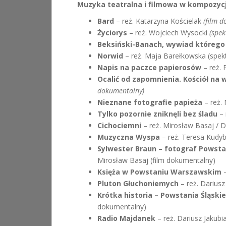
Muzyka teatralna i filmowa w kompozycj
Bard
– reż. Katarzyna Kościelak
(film 
Życiorys
– reż. Wojciech Wysocki
(spek
Beksiński-Banach, wywiad którego 
Norwid
– reż. Maja Barełkowska (spekt
Napis na paczce papierosów
– reż. 
Ocalić od zapomnienia. Kościół na w
dokumentalny)
Nieznane fotografie papieża
– reż.
Tylko pozornie zniknęli bez śladu
– 
Cichociemni
– reż. Mirosław Basaj / D
Muzyczna Wyspa
– reż. Teresa Kudyb
Sylwester Braun – fotograf Powst
Mirosław Basaj (film dokumentalny)
Księża w Powstaniu Warszawskim
–
Pluton Głuchoniemych
– reż. Dariusz
Krótka historia – Powstania Śląskie
dokumentalny)
Radio Majdanek
– reż. Dariusz Jakubi