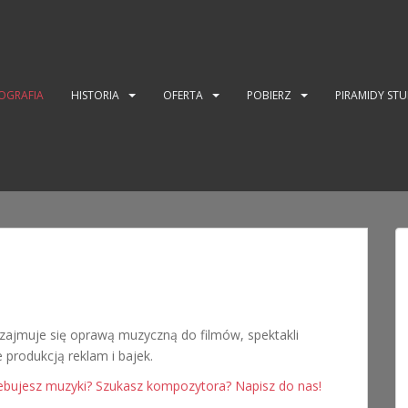
OGRAFIA
HISTORIA
OFERTA
POBIERZ
PIRAMIDY ST
zajmuje się oprawą muzyczną do filmów, spektakli
 produkcją reklam i bajek.
ebujesz muzyki? Szukasz kompozytora? Napisz do nas!