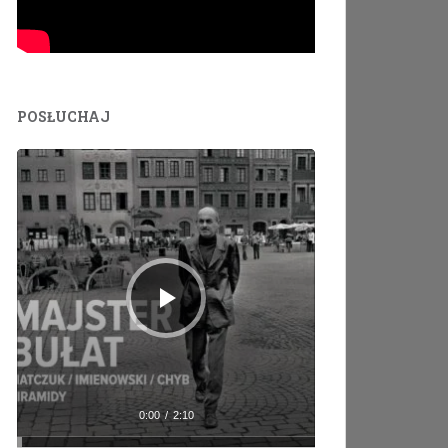
POSŁUCHAJ
Odtwarzacz
plików
dźwiękowych
0:00
/
2:10