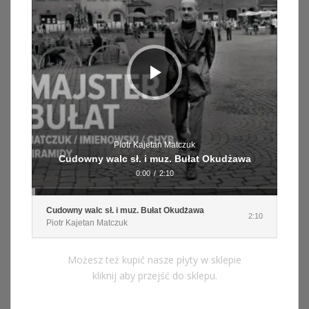
Piotr Kajetan Matczuk
Cudowny walc sł. i muz. Bułat Okudżawa
0:00
/
2:10
Cudowny walc sł. i muz. Bułat Okudżawa
2:10
Piotr Kajetan Matczuk
Możesz też kupić nasze płyty w sklepie
kliknij aby przejść do sklepu.