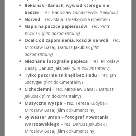
Beksiński-Banach, wywiad którego nie
będzie
– reż. Radosław Dunaszewski
(spektakl)
Norwid
– reż. Maja Barełkowska (spektakl)
Napis na paczce papierosów
– reż. Piotr
Kuciński
(film dokumentalny)
Ocalić od zapomnienia. Kościół na woli
– reż.
Mirosław Basaj, Dariusz Jakubiak
(film
dokumentalny)
Nieznane fotografie papieża
– reż. Mirosław
Basaj, Dariusz Jakubiak
(film dokumentalny)
Tylko pozornie zniknęli bez śladu
– reż. Jan
Szczygieł (film dokumentalny)
Cichociemni
– reż. Mirosław Basaj / Dariusz
Jakubiak (film dokumentalny)
Muzyczna Wyspa
– reż. Teresa Kudyba /
Mirosław Basaj (film dokumentalny)
Sylwester Braun – fotograf Powstania
Warszawskiego
– reż. Dariusz Jakubiak /
Mirosław Basaj (film dokumentalny)