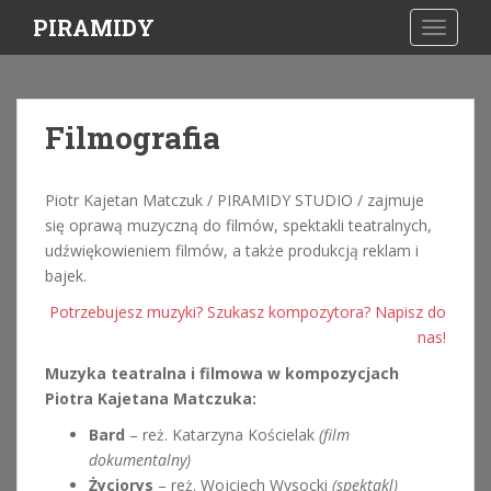
S
PIRAMIDY
TOGGLE
k
i
p
t
Filmografia
o
m
a
Piotr Kajetan Matczuk / PIRAMIDY STUDIO / zajmuje
i
się oprawą muzyczną do filmów, spektakli teatralnych,
n
udźwiękowieniem filmów, a także produkcją reklam i
c
bajek.
o
Potrzebujesz muzyki? Szukasz kompozytora? Napisz do
n
nas!
t
e
Muzyka teatralna i filmowa w kompozycjach
n
Piotra Kajetana Matczuka:
t
Bard
– reż. Katarzyna Kościelak
(film
dokumentalny)
Życiorys
– reż. Wojciech Wysocki
(spektakl)