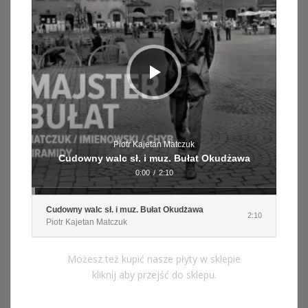
Piotr Kajetan Matczuk
Cudowny walc sł. i muz. Bułat Okudżawa
0:00
/
2:10
Cudowny walc sł. i muz. Bułat Okudżawa
2:10
Piotr Kajetan Matczuk
Możesz też kupić nasze płyty w sklepie
kliknij aby przejść do sklepu.