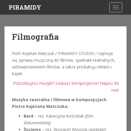
S
PIRAMIDY
TOGGLE
k
i
p
t
Filmografia
o
m
a
Piotr Kajetan Matczuk / PIRAMIDY STUDIO / zajmuje
i
się oprawą muzyczną do filmów, spektakli teatralnych,
n
udźwiękowieniem filmów, a także produkcją reklam i
c
bajek.
o
Potrzebujesz muzyki? Szukasz kompozytora? Napisz do
n
nas!
t
e
Muzyka teatralna i filmowa w kompozycjach
n
Piotra Kajetana Matczuka:
t
Bard
– reż. Katarzyna Kościelak
(film
dokumentalny)
Życiorys
– reż. Wojciech Wysocki
(spektakl)