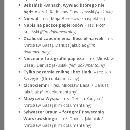
Beksiński-Banach, wywiad którego nie
będzie
– reż. Radosław Dunaszewski
(spektakl)
Norwid
– reż. Maja Barełkowska (spektakl)
Napis na paczce papierosów
– reż. Piotr
Kuciński
(film dokumentalny)
Ocalić od zapomnienia. Kościół na woli
– reż.
Mirosław Basaj, Dariusz Jakubiak
(film
dokumentalny)
Nieznane fotografie papieża
– reż. Mirosław
Basaj, Dariusz Jakubiak
(film dokumentalny)
Tylko pozornie zniknęli bez śladu
– reż. Jan
Szczygieł (film dokumentalny)
Cichociemni
– reż. Mirosław Basaj / Dariusz
Jakubiak (film dokumentalny)
Muzyczna Wyspa
– reż. Teresa Kudyba /
Mirosław Basaj (film dokumentalny)
Sylwester Braun – fotograf Powstania
Warszawskiego
– reż. Dariusz Jakubiak /
Mirosław Basaj (film dokumentalny)