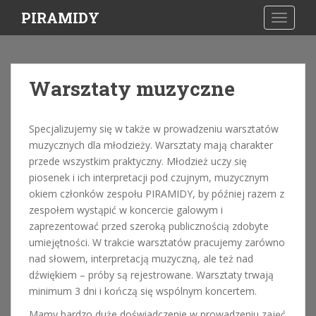
S
PIRAMIDY
TOGGLE
k
i
p
t
Warsztaty muzyczne
o
m
a
Specjalizujemy się w także w prowadzeniu warsztatów
i
muzycznych dla młodzieży. Warsztaty mają charakter
n
przede wszystkim praktyczny. Młodzież uczy się
c
piosenek i ich interpretacji pod czujnym, muzycznym
o
okiem członków zespołu PIRAMIDY, by później razem z
n
zespołem wystąpić w koncercie galowym i
t
zaprezentować przed szeroką publicznością zdobyte
e
umiejętności. W trakcie warsztatów pracujemy zarówno
n
nad słowem, interpretacją muzyczną, ale też nad
t
dźwiękiem – próby są rejestrowane. Warsztaty trwają
minimum 3 dni i kończą się wspólnym koncertem.
Mamy bardzo duże doświadczenie w prowadzeniu zajęć