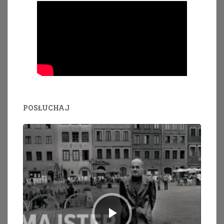
POSŁUCHAJ
Odtwarzacz
plików
dźwiękowych