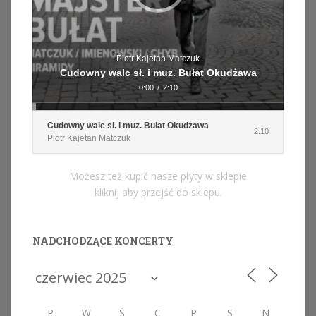
Piotr Kajetan Matczuk
Cudowny walc sł. i muz. Bułat Okudżawa
0:00
/
2:10
Cudowny walc sł. i muz. Bułat Okudżawa
2:10
Piotr Kajetan Matczuk
Możesz też kupić nasze płyty w sklepie
kliknij aby przejść do sklepu.
NADCHODZĄCE KONCERTY
P
W
Ś
C
P
S
N