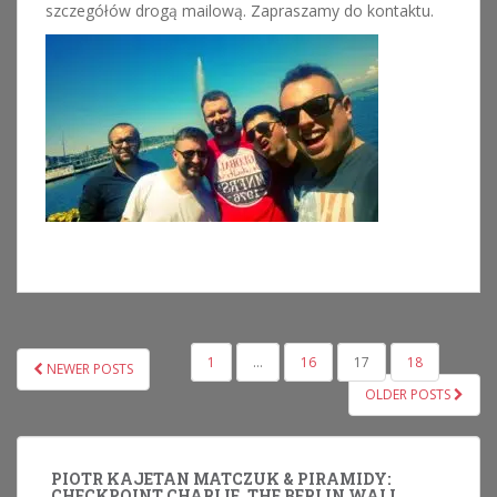
szczegółów drogą mailową. Zapraszamy do kontaktu.
NAWIGACJA
1
…
16
17
18
NEWER POSTS
PO
OLDER POSTS
WPISACH
PIOTR KAJETAN MATCZUK & PIRAMIDY:
CHECKPOINT CHARLIE, THE BERLIN WALL