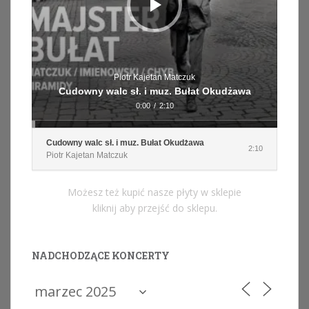
Piotr Kajetan Matczuk
Cudowny walc sł. i muz. Bułat Okudżawa
0:00
/
2:10
Cudowny walc sł. i muz. Bułat Okudżawa
2:10
Piotr Kajetan Matczuk
Możesz też kupić nasze płyty w sklepie
kliknij aby przejść do sklepu.
NADCHODZĄCE KONCERTY