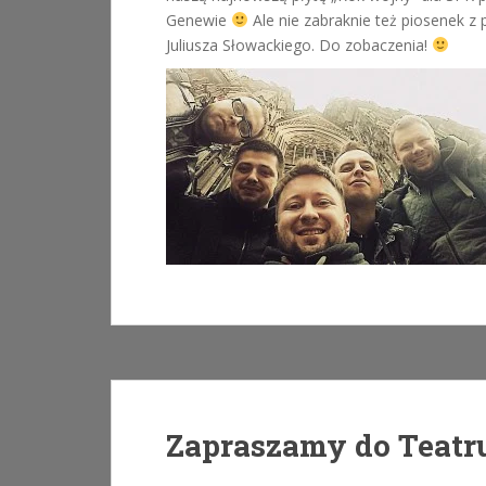
Genewie
Ale nie zabraknie też piosenek z
Juliusza Słowackiego. Do zobaczenia!
Zapraszamy do Teat