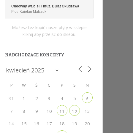
Cudowny walc sł. i muz. Bułat Okudżawa
Piotr Kajetan Matczuk
Możesz też kupić nasze płyty w sklepie
kliknij aby przejść do sklepu.
NADCHODZĄCE KONCERTY
P
W
Ś
C
P
S
N
31
1
2
3
4
5
6
7
8
9
10
13
11
12
14
15
16
17
18
19
20