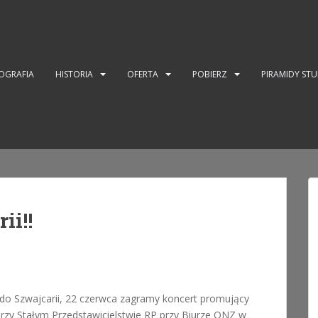
OGRAFIA
HISTORIA
OFERTA
POBIERZ
PIRAMIDY ST
ii!!
o Szwajcarii, 22 czerwca zagramy koncert promujący
rzy Stałym Przedstawicielstwie RP przy Biurze ONZ w