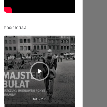
POSŁUCHAJ
Odtwarzacz
plików
dźwiękowych
0:00
/
2:10