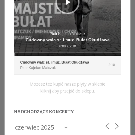
Piotr Kajetan Matczuk
Cudowny walc sł. i muz. Bułat Okudżawa
0:00
/
2:10
Cudowny walc sł. i muz. Bułat Okudżawa
2:10
Piotr Kajetan Matczuk
Możesz też kupić nasze płyty w sklepie
kliknij aby przejść do sklepu.
NADCHODZĄCE KONCERTY