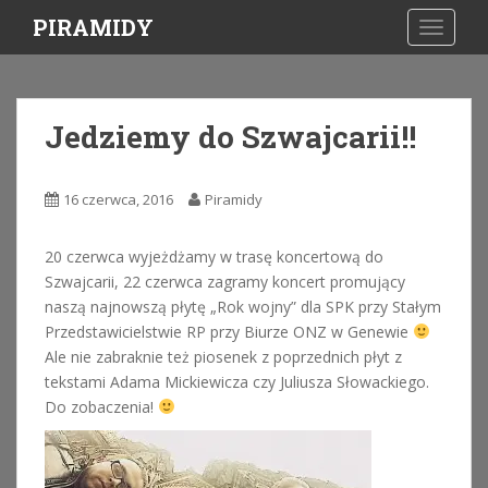
S
PIRAMIDY
TOGGLE
k
i
p
t
Jedziemy do Szwajcarii!!
o
m
a
16 czerwca, 2016
Piramidy
i
n
20 czerwca wyjeżdżamy w trasę koncertową do
c
Szwajcarii, 22 czerwca zagramy koncert promujący
o
naszą najnowszą płytę „Rok wojny” dla SPK przy Stałym
n
Przedstawicielstwie RP przy Biurze ONZ w Genewie
t
Ale nie zabraknie też piosenek z poprzednich płyt z
e
tekstami Adama Mickiewicza czy Juliusza Słowackiego.
n
Do zobaczenia!
t