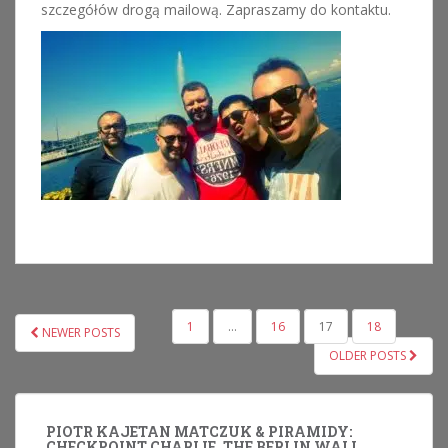
szczegółów drogą mailową. Zapraszamy do kontaktu.
NAWIGACJA
1
…
16
17
18
NEWER POSTS
PO
OLDER POSTS
WPISACH
PIOTR KAJETAN MATCZUK & PIRAMIDY:
CHECKPOINT CHARLIE, THE BERLIN WALL