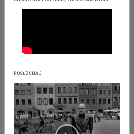
POSŁUCHAJ
Odtwarzacz
plików
dźwiękowych